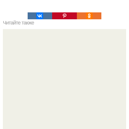
Читайте также
Профилактика COVID-19: как правильно
дезинфицировать гаджеты