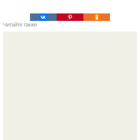
Читайте также
Профилактика COVID-19: как правильно
дезинфицировать гаджеты