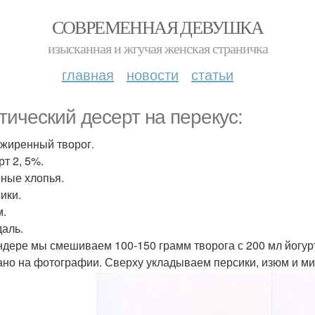
СОВРЕМЕННАЯ ДЕВУШКА
изысканная и жгучая женская страничка
главная
новости
статьи
тический десерт на перекус:
зжиренный творог.
рт 2, 5%.
яные хлопья.
ики.
м.
даль.
ндере мы смешиваем 100-150 грамм творога с 200 мл йогур
ано на фотографии. Сверху укладываем персики, изюм и ми