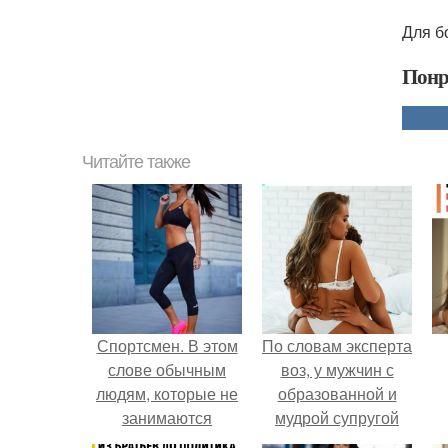
Для б
Понр
Читайте также
Спортсмен. В этом
По словам эксперта
слове обычным
воз, у мужчин с
людям, которые не
образованной и
занимаются
мудрой супругой
спортом, много не
вероятность