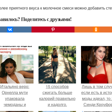
олее приятного вкуса к молочное смеси можно добавить сте
авилось? Поделитесь с друзьями!
Итальяно веро:
15 способов
Лишь в том случ
Орнелла мути
сжигать больше
если есть в ист
упаковала
калорий правильно
моды идеал, то 
чемоданы и
и надолго.
Синди Кроуфор
готовится