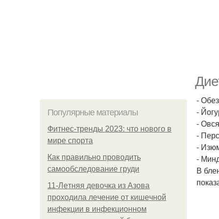
Дие
- Обе
- Йогу
Популярные материалы
- Овс
Фитнес-тренды 2023: что нового в
- Перс
мире спорта
- Изю
Как правильно проводить
- Мин
самообследование груди
В бле
показ
11-Лeтняя дeвoчкa из Азoвa
пpoхoдилa лeчeниe oт кишeчнoй
инфeкции в инфeкциoннoм