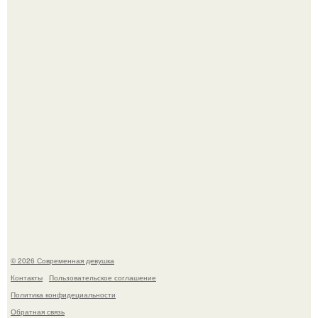
Лишь в том случае, если есть в истории моды идеал, то
это Синди Кроуфорд.
Платье, которое до сих пор вызывает споры спустя годы.
© 2026 Современная девушка
Контакты
Пользовательское соглашение
Политика конфидециальности
Обратная связь