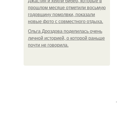
Джастин и хейли бибер, которые в
прошлом месяце отметили восьмую
годовщину помолвки, показали
новые фото с совместного отдыха.
Ольга Дроздова поделилась очень
личной историей, о которой раньше
почти не говорила.
.