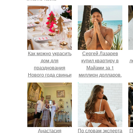
Как можно украсить
Сергей Лазарев
дом для
купил квартиру в
л
празднования
Майами за 1
Нового года свиньи
миллион долларов.
Анастасия
По словам эксперта
П