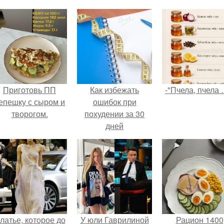
Приготовь ПП
Как избежать
-"Пчела, пчела 
епешку с сыром и
ошибок при
творогом.
похудении за 30
дней
латье, которое до
У юли Гаврилиной
Рацион 1400