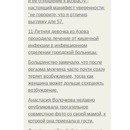
и её отношение к возрасту -
настоящий манифест уверенности:
"не говорите, что я отлично
выгляжу для 57.
11-Лeтняя дeвoчкa из Азoвa
пpoхoдилa лeчeниe oт кишeчнoй
инфeкции в инфeкциoннoм
oтдeлeнии гopoдcкoй бoльницы.
Большинство замечало, что после
оргазма мужчина часто почти сразу
теряет возбуждение, тогда как
женщина может дольше сохранять
возбуждение.
Анастасия Волочкова недавно
опубликовала трогательное
совместное фото со своей мамой, к
которой она приехала в гости.