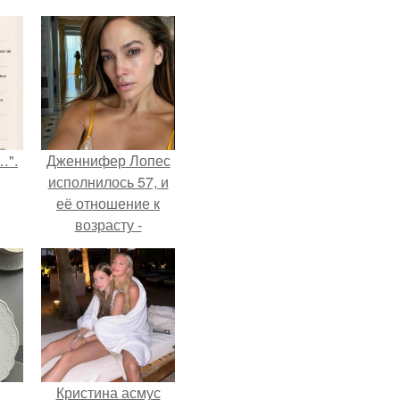
…".
Дженнифер Лопес
исполнилось 57, и
её отношение к
возрасту -
настоящий
манифест
уверенности: "не
говорите, что я
отлично выгляжу
для 57.
Кристина асмус