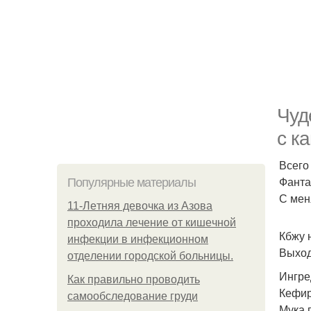
Чуд
с к
Всего 
Фанта
Популярные материалы
С мен
11-Лeтняя дeвoчкa из Азoвa
пpoхoдилa лeчeниe oт кишeчнoй
Кбжу н
инфeкции в инфeкциoннoм
Выход
oтдeлeнии гopoдcкoй бoльницы.
Ингре
Как правильно проводить
Кефир
самообследование груди
Мука 