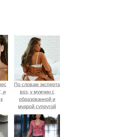
пес
По словам эксперта
, и
воз, у мужчин с
 к
образованной и
мудрой супругой
вероятность
скоропостижной
не
смерти якобы на
я
46% ниже.