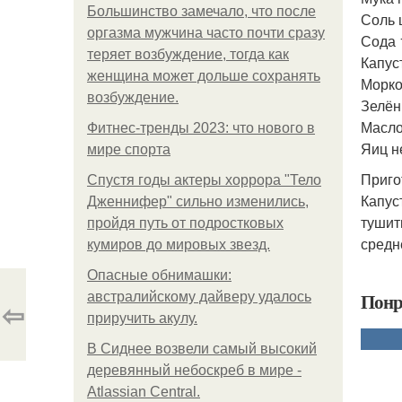
Большинство замечало, что после
Соль 
оргазма мужчина часто почти сразу
Сода 1
теряет возбуждение, тогда как
Капуст
женщина может дольше сохранять
Морко
возбуждение.
Зелён
Масло
Фитнес-тренды 2023: что нового в
Яиц н
мире спорта
Приго
Спустя годы актеры хоррора "Тело
Капус
Дженнифер" сильно изменились,
тушит
пройдя путь от подростковых
средн
кумиров до мировых звезд.
Опасные обнимашки:
Понр
австралийскому дайверу удалось
⇦
приручить акулу.
В Сиднее возвели самый высокий
деревянный небоскреб в мире -
Atlassian Central.