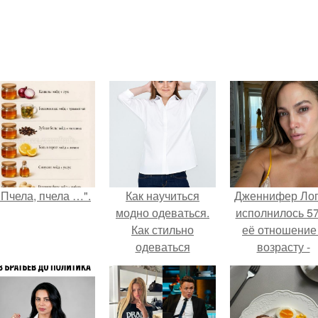
"Пчела, пчела …".
Как научиться
Дженнифер Ло
модно одеваться.
исполнилось 57
Как стильно
её отношение
одеваться
возрасту -
настоящий
манифест
уверенности: "
говорите, что 