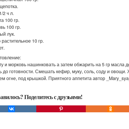
щепотка.
/2 ч л.
а 100 гр.
вь 100 гр.
ый лук.
 растительное 10 гр.
ет.
товление:
ту и морковь нашинковать а затем обжарить на 5 гр масла д
ь до готовности. Смешать кефир, муку, соль, соду и овощи.
ем огне, под крышкой. Приятного аппетита автор _Mary_sya
авилось? Поделитесь с друзьями!