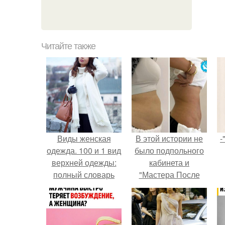
Читайте также
Виды женская
В этой истории не
-
одежда. 100 и 1 вид
было подпольного
верхней одежды:
кабинета и
полный словарь
"Мастера После
видов пальто,
Двухнедельных
курток и прочего
Курсов".