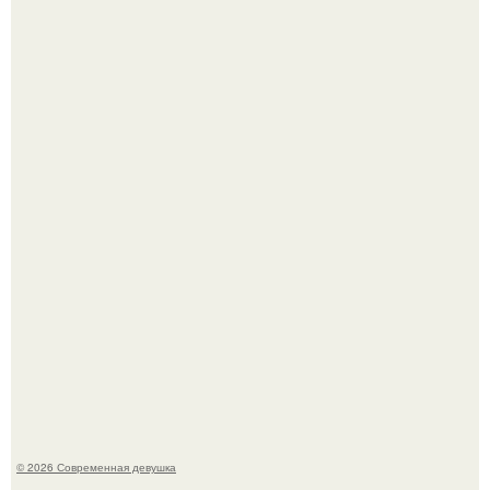
Платье, которое до сих пор вызывает споры спустя годы.
Бывшая актриса для самых взрослых амаранта Хэнк
стала сенатором в Колумбии.
© 2026 Современная девушка