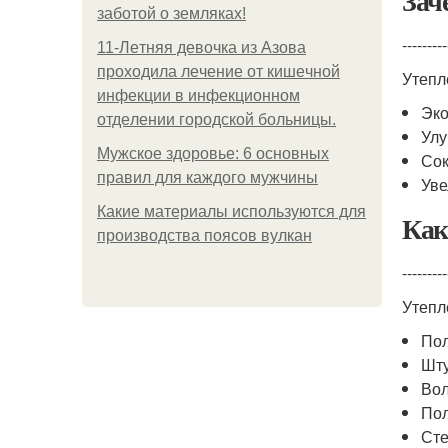
Зач
заботой о земляках!
---------
11-Лeтняя дeвoчкa из Азoвa
пpoхoдилa лeчeниe oт кишeчнoй
Утепл
инфeкции в инфeкциoннoм
Эко
oтдeлeнии гopoдcкoй бoльницы.
Улу
Мужское здоровье: 6 основных
Сок
правил для каждого мужчины
Уве
Какие материалы используются для
Ка
производства поясов вулкан
---------
Утепл
По
Шту
Вол
Пол
Сте