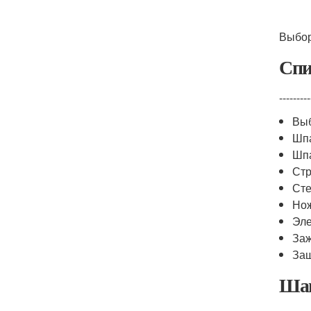
Выбор
Спи
---------
Выб
Шпа
Шпа
Стр
Сте
Нож
Эле
За
Защ
Шаг