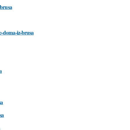
-brusa
ie-doma-iz-brusa
a
sa
sa
a