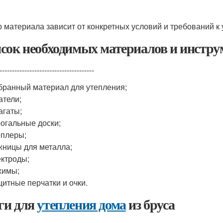
 материала зависит от конкретных условий и требований к
сок необходимых материалов и инстру
--------------------------------------
ранный материал для утепления;
тели;
гаты;
огальные доски;
плеры;
ницы для металла;
ктроды;
жимы;
итные перчатки и очки.
и для
утепления дома
из бруса