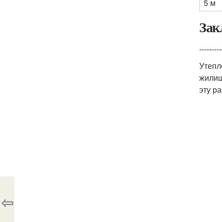
5 м
Зак
---------
Утепл
жилищ
эту р
⇦