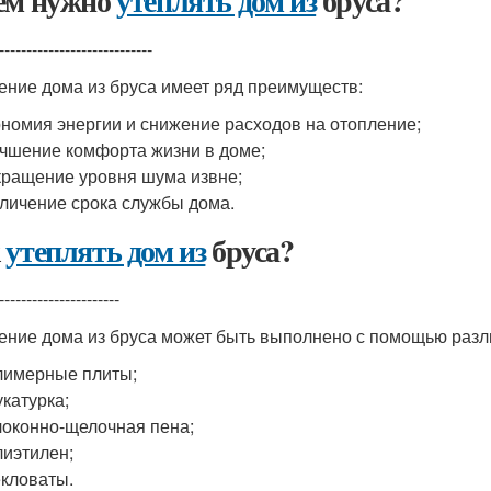
ем нужно
утеплять дом из
бруса?
----------------------------
ение дома из бруса имеет ряд преимуществ:
номия энергии и снижение расходов на отопление;
чшение комфорта жизни в доме;
ращение уровня шума извне;
личение срока службы дома.
к
утеплять дом из
бруса?
----------------------
ение дома из бруса может быть выполнено с помощью разли
лимерные плиты;
катурка;
оконно-щелочная пена;
иэтилен;
кловаты.