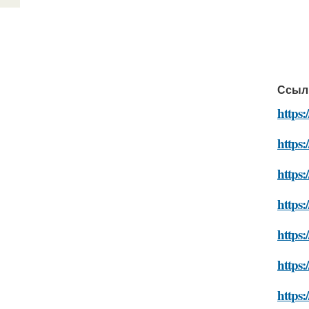
Ссыл
https:
https:
https:
https
https:
https:
https: