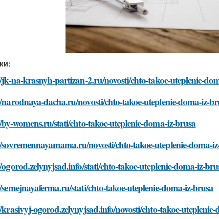
ки:
//jk-na-krasnyh-partizan-2.ru/novosti/chto-takoe-uteplenie-do
//narodnaya-dacha.ru/novosti/chto-takoe-uteplenie-doma-iz-br
//by-womens.ru/stati/chto-takoe-uteplenie-doma-iz-brusa
://sovremennayamama.ru/novosti/chto-takoe-uteplenie-doma-iz
//ogorod.zelynyjsad.info/stati/chto-takoe-uteplenie-doma-iz-bru
//semejnayaferma.ru/stati/chto-takoe-uteplenie-doma-iz-brusa
//krasivyj-ogorod.zelynyjsad.info/novosti/chto-takoe-uteplenie