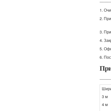
---------
1. Оч
2. Пр
3. Пр
4. За
5. Оф
6. По
При
---------
Шири
3 м
4 м