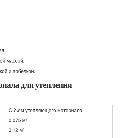
ея.
ей массой.
кой и побелкой.
риала для утепления
Объем утепляющего материала
0,075 м³
0,12 м³