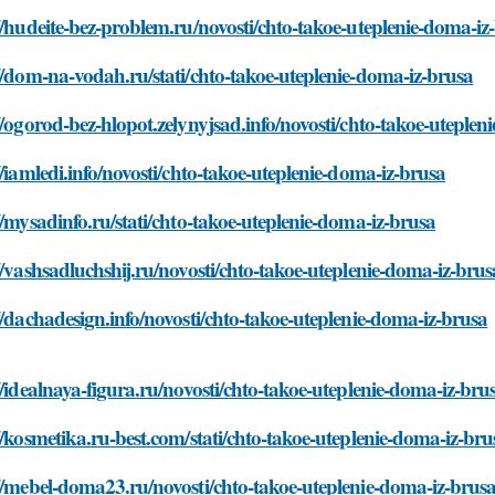
//hudeite-bez-problem.ru/novosti/chto-takoe-uteplenie-doma-iz
//dom-na-vodah.ru/stati/chto-takoe-uteplenie-doma-iz-brusa
//ogorod-bez-hlopot.zelynyjsad.info/novosti/chto-takoe-uteplen
//iamledi.info/novosti/chto-takoe-uteplenie-doma-iz-brusa
//mysadinfo.ru/stati/chto-takoe-uteplenie-doma-iz-brusa
//vashsadluchshij.ru/novosti/chto-takoe-uteplenie-doma-iz-brus
//dachadesign.info/novosti/chto-takoe-uteplenie-doma-iz-brusa
//idealnaya-figura.ru/novosti/chto-takoe-uteplenie-doma-iz-bru
//kosmetika.ru-best.com/stati/chto-takoe-uteplenie-doma-iz-bru
//mebel-doma23.ru/novosti/chto-takoe-uteplenie-doma-iz-brus