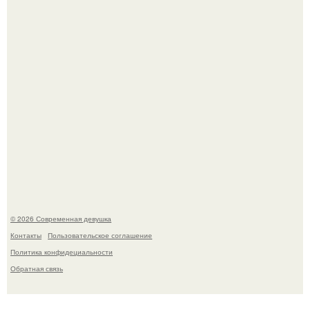
Спустя годы актеры хоррора "Тело Дженнифер" сильно
изменились, пройдя путь от подростковых кумиров до
мировых звезд.
© 2026 Современная девушка
Контакты
Пользовательское соглашение
Политика конфидециальности
Обратная связь