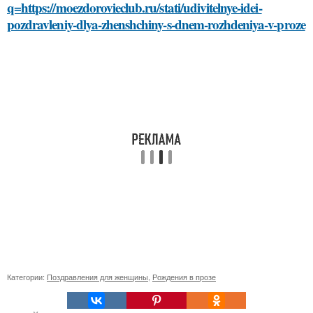
q=https://moezdorovieclub.ru/stati/udivitelnye-idei-
pozdravleniy-dlya-zhenshchiny-s-dnem-rozhdeniya-v-proze
Категории:
Поздравления для женщины
,
Рождения в прозе