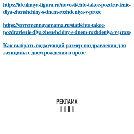
https://idealnaya-figura.ru/novosti/chto-takoe-pozdravlenie-
dlya-zhenshchiny-s-dnem-rozhdeniya-v-proze
https://sovremennayamama.ru/stati/chto-takoe-
pozdravlenie-dlya-zhenshchiny-s-dnem-rozhdeniya-v-proze
Как выбрать подходящий размер поздравления для
женщины с днем рождения в прозе