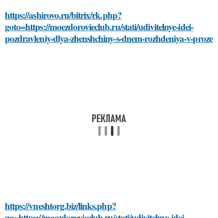
https://ashirovo.ru/bitrix/rk.php?
goto=https://moezdorovieclub.ru/stati/udivitelnye-idei-
pozdravleniy-dlya-zhenshchiny-s-dnem-rozhdeniya-v-proze
https://vneshtorg.biz/links.php?
go=https://moezdorovieclub.ru/stati/udivitelnye-idei-