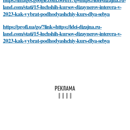
land.com/stati/15-luchshih-kursov-dizaynerov-interera-v-
2023-kak-vybrat-podhodyashchiy-kurs-dlya-sebya
https://profi.ua/go/?link=https://idei-dizajna.ru-
land.com/stati/15-luchshih-kursov-dizaynerov-interera-v-
2023-kak-vybrat-podhodyashchiy-kurs-dlya-sebya