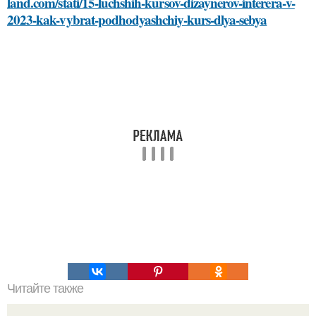
land.com/stati/15-luchshih-kursov-dizaynerov-interera-v-
2023-kak-vybrat-podhodyashchiy-kurs-dlya-sebya
Читайте также