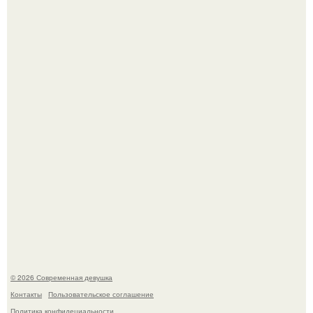
Большинство замечало, что после оргазма мужчина
часто почти сразу теряет возбуждение, тогда как
женщина может дольше сохранять возбуждение.
Платье, которое до сих пор вызывает споры спустя годы.
© 2026 Современная девушка
Контакты
Пользовательское соглашение
Политика конфидециальности