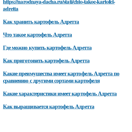
https://narodnaya-dacha.ru/stati/chto-takoe-kartofel-
adretta
Как хранить картофель Адретта
Что такое картофель Адретта
Где можно купить картофель Адретта
Как приготовить картофель Адретта
Какие преимущества имеет картофель Адретта по
сравнению с другими сортами картофеля
Какие характеристики имеет картофель Адретта
Как выращивается картофель Адретта