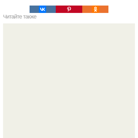
Читайте также
Какие средства для мытья покрашенных обоев
наиболее эффективны