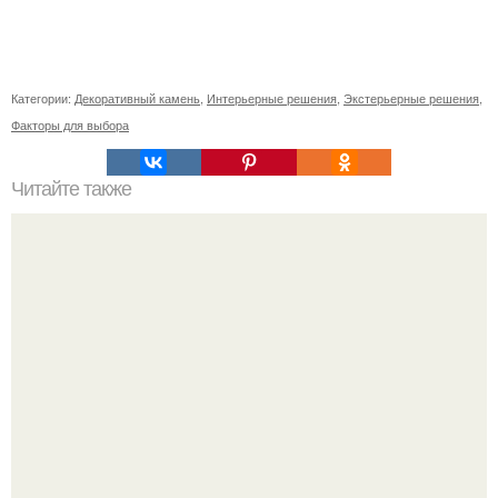
Категории:
Декоративный камень
,
Интерьерные решения
,
Экстерьерные решения
,
Факторы для выбора
Читайте также
Путеводитель по уходу за волосами на отдыхе: 7
проверенных советов