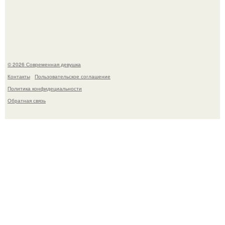
Соцсети захлестнула волна тревожных сообщений о
загадочном "Июньском Феномене".
© 2026 Современная девушка
Контакты
Пользовательское соглашение
Политика конфидециальности
Обратная связь