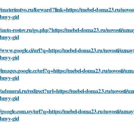
//materinstvo.ru/forward?link=https://mebel-doma23.ru/novost
bnyy-gid
//auto-rostov.ru/go.php?https://mebel-doma23.ru/novosti/uznay
bnyy-gid
//www.google.ci/url?q=https://mebel-doma23.ru/novosti/uznayt
bnyy-gid
//images.google.cc/url?q=https://mebel-doma23.ru/novosti/uzna
bnyy-gid
//admural.ru/redirect?url=https://mebel-doma23.ru/novosti/uzn
bnyy-gid
//google.com.uy/url?q=https://mebel-doma23.ru/novosti/uznayt
bnyy-gid