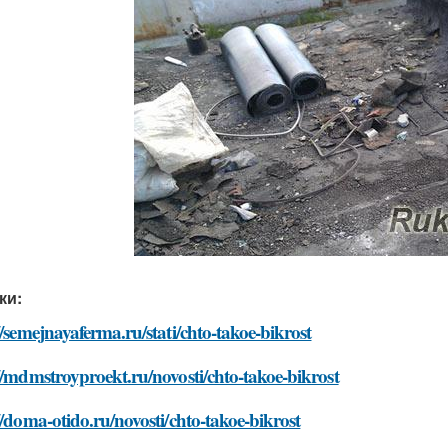
ки:
//semejnayaferma.ru/stati/chto-takoe-bikrost
//mdmstroyproekt.ru/novosti/chto-takoe-bikrost
//doma-otido.ru/novosti/chto-takoe-bikrost