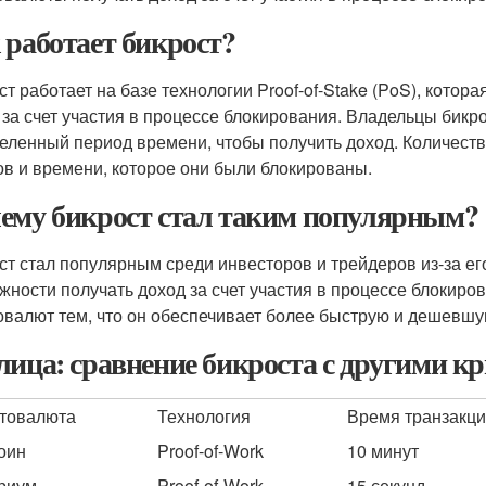
 работает бикрост?
ст работает на базе технологии Proof-of-Stake (PoS), кото
 за счет участия в процессе блокирования. Владельцы бикро
еленный период времени, чтобы получить доход. Количеств
ов и времени, которое они были блокированы.
ему бикрост стал таким популярным?
ст стал популярным среди инвесторов и трейдеров из-за его
жности получать доход за счет участия в процессе блокиров
овалют тем, что он обеспечивает более быструю и дешевшу
лица: сравнение бикроста с другими 
товалюта
Технология
Время транзакц
оин
Proof-of-Work
10 минут
риум
Proof-of-Work
15 секунд