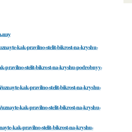
крышу
uznayte-kak-pravilno-stelit-bikrost-na-kryshu-
ak-pravilno-stelit-bikrost-na-kryshu-podrobnyy-
/uznayte-kak-pravilno-stelit-bikrost-na-kryshu-
/uznayte-kak-pravilno-stelit-bikrost-na-kryshu-
ayte-kak-pravilno-stelit-bikrost-na-kryshu-