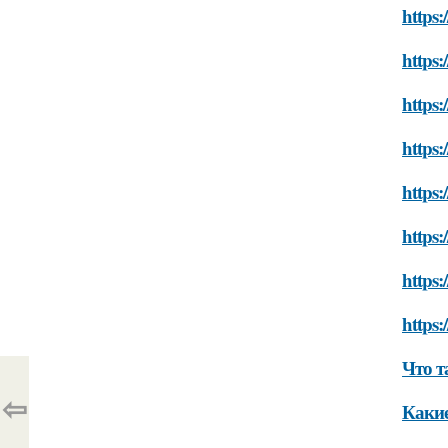
https:
https:
https:
https:
https:
https:
https:
https:
Что т
⇦
Какие