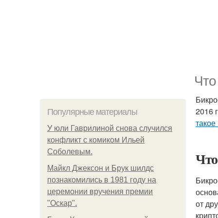
Что
Бикро
2016 
Популярные материалы
такое
У юли Гаврилиной снова случился
конфликт с комиком Ильей
Соболевым.
Чт
Майкл Джексон и Брук шилдс
Бикро
познакомились в 1981 году на
основ
церемонии вручения премии
от др
"Оскар".
крипт