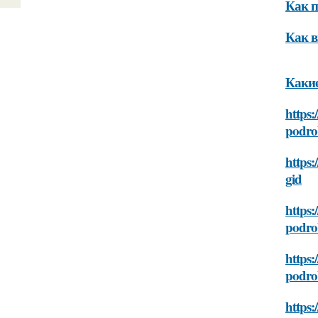
Как п
Как в
Какие
https:
podro
https:
gid
https:
podro
https:
podro
https: