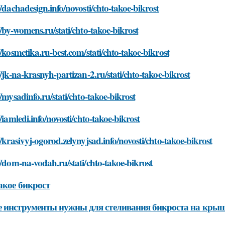
//dachadesign.info/novosti/chto-takoe-bikrost
//by-womens.ru/stati/chto-takoe-bikrost
//kosmetika.ru-best.com/stati/chto-takoe-bikrost
//jk-na-krasnyh-partizan-2.ru/stati/chto-takoe-bikrost
//mysadinfo.ru/stati/chto-takoe-bikrost
//iamledi.info/novosti/chto-takoe-bikrost
//krasivyj-ogorod.zelynyjsad.info/novosti/chto-takoe-bikrost
//dom-na-vodah.ru/stati/chto-takoe-bikrost
акое бикрост
 инструменты нужны для стеливания бикроста на кры