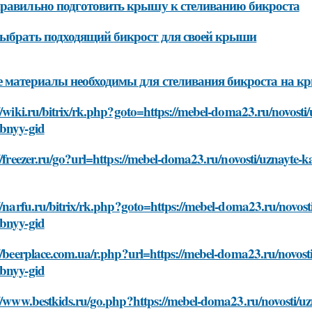
равильно подготовить крышу к стеливанию бикроста
ыбрать подходящий бикрост для своей крыши
 материалы необходимы для стеливания бикроста на 
//wiki.ru/bitrix/rk.php?goto=https://mebel-doma23.ru/novosti/
bnyy-gid
//freezer.ru/go?url=https://mebel-doma23.ru/novosti/uznayte-k
//narfu.ru/bitrix/rk.php?goto=https://mebel-doma23.ru/novosti
bnyy-gid
//beerplace.com.ua/r.php?url=https://mebel-doma23.ru/novosti
bnyy-gid
//www.bestkids.ru/go.php?https://mebel-doma23.ru/novosti/uzn