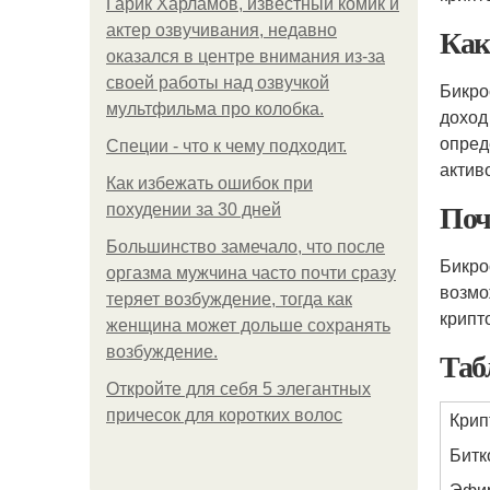
Гарик Харламов, известный комик и
Как
актер озвучивания, недавно
оказался в центре внимания из-за
своей работы над озвучкой
Бикро
мультфильма про колобка.
доход
опред
Специи - что к чему подходит.
актив
Как избежать ошибок при
Поч
похудении за 30 дней
Большинство замечало, что после
Бикро
оргазма мужчина часто почти сразу
возмо
теряет возбуждение, тогда как
крипт
женщина может дольше сохранять
возбуждение.
Таб
Откройте для себя 5 элегантных
причесок для коротких волос
Крип
Битк
Эфи