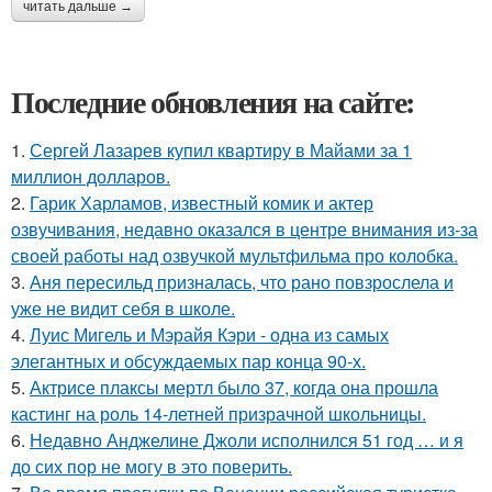
читать дальше →
Последние обновления на сайте:
1.
Сергей Лазарев купил квартиру в Майами за 1
миллион долларов.
2.
Гарик Харламов, известный комик и актер
озвучивания, недавно оказался в центре внимания из-за
своей работы над озвучкой мультфильма про колобка.
3.
Аня пересильд призналась, что рано повзрослела и
уже не видит себя в школе.
4.
Луис Мигель и Мэрайя Кэри - одна из самых
элегантных и обсуждаемых пар конца 90-х.
5.
Актрисе плаксы мертл было 37, когда она прошла
кастинг на роль 14-летней призрачной школьницы.
6.
Недавно Анджелине Джоли исполнился 51 год … и я
до сих пор не могу в это поверить.