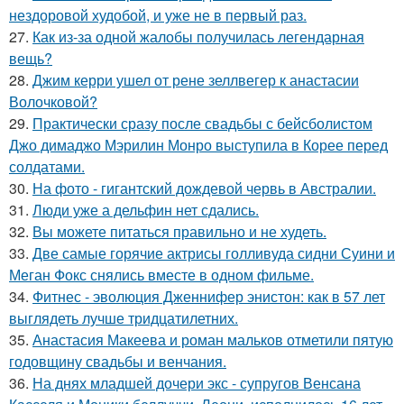
нездоровой худобой, и уже не в первый раз.
27.
Как из-за одной жалобы получилась легендарная
вещь?
28.
Джим керри ушел от рене зеллвегер к анастасии
Волочковой?
29.
Практически сразу после свадьбы с бейсболистом
Джо димаджо Мэрилин Монро выступила в Корее перед
солдатами.
30.
На фото - гигантский дождевой червь в Австралии.
31.
Люди уже а дельфин нет сдались.
32.
Вы можете питаться правильно и не худеть.
33.
Две самые горячие актрисы голливуда сидни Суини и
Меган Фокс снялись вместе в одном фильме.
34.
Фитнес - эволюция Дженнифер энистон: как в 57 лет
выглядеть лучше тридцатилетних.
35.
Анастасия Макеева и роман мальков отметили пятую
годовщину свадьбы и венчания.
36.
На днях младшей дочери экс - супругов Венсана