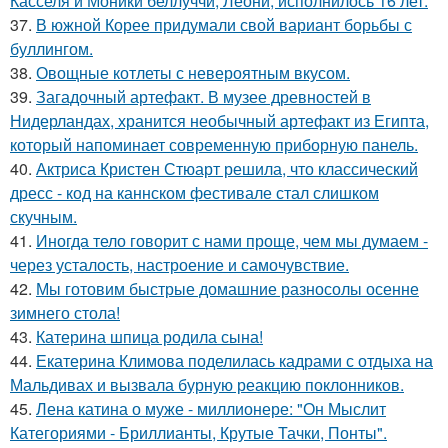
Касселя и Моники беллуччи, Леони, исполнилось 16 лет.
37.
В южной Корее придумали свой вариант борьбы с
буллингом.
38.
Овощные котлеты с невероятным вкусом.
39.
Загадочный артефакт. В музее древностей в
Нидерландах, хранится необычный артефакт из Египта,
который напоминает современную приборную панель.
40.
Актриса Кристен Стюарт решила, что классический
дресс - код на каннском фестивале стал слишком
скучным.
41.
Иногда тело говорит с нами проще, чем мы думаем -
через усталость, настроение и самочувствие.
42.
Мы готовим быстрые домашние разносолы осенне
зимнего стола!
43.
Катерина шпица родила сына!
44.
Екатерина Климова поделилась кадрами с отдыха на
Мальдивах и вызвала бурную реакцию поклонников.
45.
Лена катина о муже - миллионере: "Он Мыслит
Категориями - Бриллианты, Крутые Тачки, Понты".