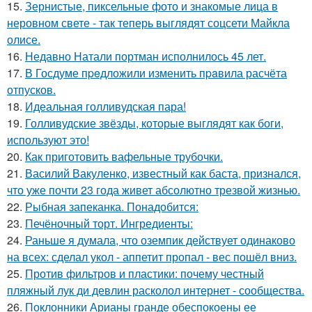
15.
Зернистые, пиксельные фото и знакомые лица в
неровном свете - так теперь выглядят соцсети Майкла
олисе.
16.
Недавно Натали портман исполнилось 45 лет.
17.
В Госдуме пpeдложили изменить пpaвила расчёта
отпусков.
18.
Идеальная голливудская пара!
19.
Голливудские звёзды, которые выглядят как боги,
используют это!
20.
Как приготовить вафельные трубочки.
21.
Василий Вакуленко, известный как баста, признался,
что уже почти 23 года живет абсолютно трезвой жизнью.
22.
Рыбная запеканка. Понадобится:
23.
Печёночный торт. Ингредиенты:
24.
Раньше я думала, что оземпик действует одинаково
на всех: сделал укол - аппетит пропал - вес пошёл вниз.
25.
Против фильтров и пластики: почему честный
пляжный лук ди девлин расколол интернет - сообщества.
26.
Поклонники Арианы гранде обеспокоены ее