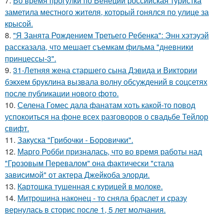
7.
Во время прогулки по Венеции российская туристка
заметила местного жителя, который гонялся по улице за
крысой.
8.
"Я Занята Рождением Третьего Ребенка": Энн хэтэуэй
рассказала, что мешает съемкам фильма "дневники
принцессы-3".
9.
31-Летняя жена старшего сына Дэвида и Виктории
бэкхем бруклина вызвала волну обсуждений в соцсетях
после публикации нового фото.
10.
Селена Гомес дала фанатам хоть какой-то повод
успокоиться на фоне всех разговоров о свадьбе Тейлор
свифт.
11.
Закуска "Грибочки - Боровички".
12.
Марго Робби призналась, что во время работы над
"Грозовым Перевалом" она фактически "стала
зависимой" от актера Джейкоба элорди.
13.
Картошка тушенная с курицей в молоке.
14.
Митрошина наконец - то сняла браслет и сразу
вернулась в сторис после 1, 5 лет молчания.