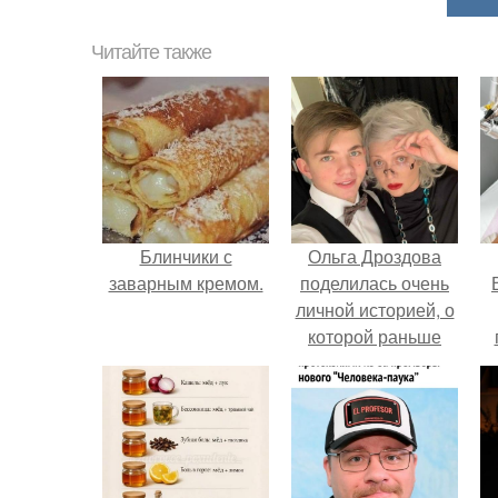
Читайте также
Блинчики с
Ольга Дроздова
заварным кремом.
поделилась очень
личной историей, о
которой раньше
почти не говорила.
у