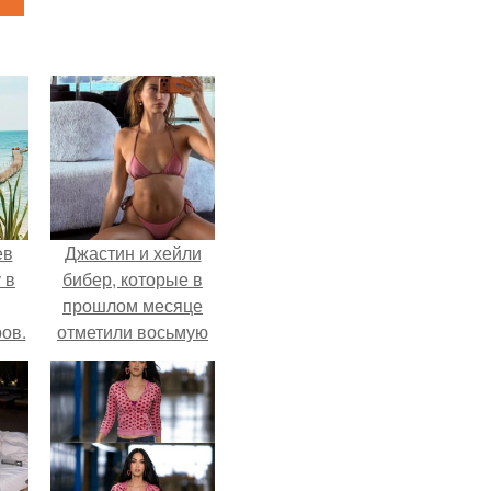
ев
Джастин и хейли
 в
бибер, которые в
прошлом месяце
ов.
отметили восьмую
годовщину
помолвки, показали
новые фото с
совместного
отдыха.