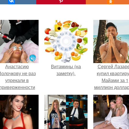
Анастасию
Витамины (на
Сергей Лазар
Волочкову не раз
заметку).
купил квартиру
упрекали в
Майами за 1
приверженности
миллион доллар
старевшим бьюти -
процедурам.