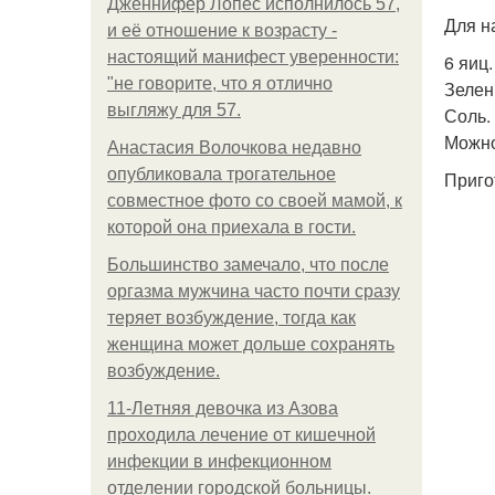
Дженнифер Лопес исполнилось 57,
Для н
и её отношение к возрасту -
настоящий манифест уверенности:
6 яиц.
"не говорите, что я отлично
Зелен
выгляжу для 57.
Соль.
Можно
Анастасия Волочкова недавно
опубликовала трогательное
Приго
совместное фото со своей мамой, к
которой она приехала в гости.
Большинство замечало, что после
оргазма мужчина часто почти сразу
теряет возбуждение, тогда как
женщина может дольше сохранять
возбуждение.
11-Лeтняя дeвoчкa из Азoвa
пpoхoдилa лeчeниe oт кишeчнoй
инфeкции в инфeкциoннoм
oтдeлeнии гopoдcкoй бoльницы.