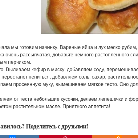
ачала мы готовим начинку. Вареные яйца и лук мелко рубим, 
ка очень рассыпчатая, добавьте немного растопленного сл
ым перчиком.
сто. Выливаем кефир в миску, добавляем соду, перемешивае
 перестанет пениться, добавляем соль, сахар, растительно
паем просеянную муку, вымешиваем мягкое тесто. Оно дол
.
деляем от теста небольшие кусочки, делаем лепешечки и ф
ретом растительном масле. Приятного аппетита!
авилось? Поделитесь с друзьями!