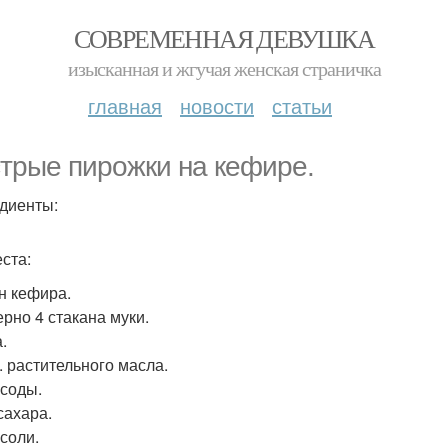
СОВРЕМЕННАЯ ДЕВУШКА
изысканная и жгучая женская страничка
главная
новости
статьи
трые пирожки на кефире.
диенты:
еста:
н кефира.
рно 4 стакана муки.
.
л. растительного масла.
. соды.
 сахара.
 соли.