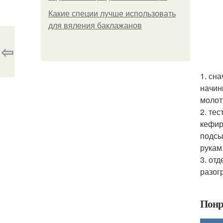
Какие специи лучше использовать
для вяления баклажанов
⇦
1. сн
начин
молот
2. те
кефир
подсы
рукам
3. от
разог
Понр