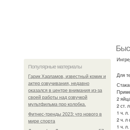
Быс
Ингре
Популярные материалы
Для т
Гарик Харламов, известный комик и
актер озвучивания, недавно
Стака
оказался в центре внимания из-за
Приме
своей работы над озвучкой
2 яйца
мультфильма про колобка.
2 ст. 
1 ч. л
Фитнес-тренды 2023: что нового в
2 ч. л
мире спорта
1 ч. л.