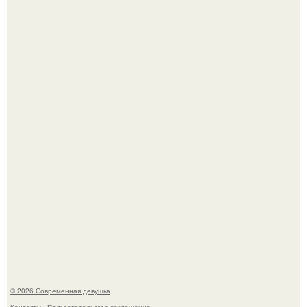
Большинство замечало, что после оргазма мужчина
часто почти сразу теряет возбуждение, тогда как
женщина может дольше сохранять возбуждение.
Бывшая актриса для самых взрослых амаранта Хэнк
стала сенатором в Колумбии.
© 2026 Современная девушка
Контакты
Пользовательское соглашение