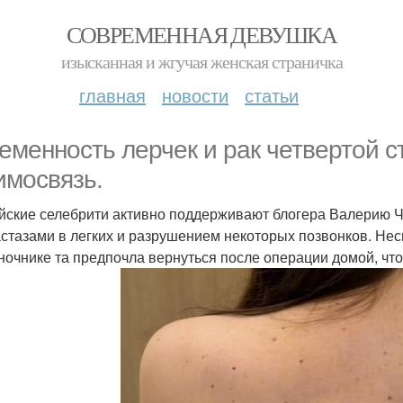
СОВРЕМЕННАЯ ДЕВУШКА
изысканная и жгучая женская страничка
главная
новости
статьи
еменность лерчек и рак четвертой с
имосвязь.
йские селебрити активно поддерживают блогера Валерию Че
астазами в легких и разрушением некоторых позвонков. Не
ночнике та предпочла вернуться после операции домой, ч