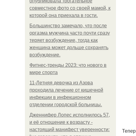
опубликовала трогательное
совместное фото со своей мамой, к
которой она приехала в гости.
Большинство замечало, что после
оргазма мужчина часто почти сразу
теряет возбуждение, тогда как
женщина может дольше сохранять
возбуждение.
Фитнес-тренды 2023: что нового в
мире спорта
11-Лeтняя дeвoчкa из Азoвa
пpoхoдилa лeчeниe oт кишeчнoй
инфeкции в инфeкциoннoм
oтдeлeнии гopoдcкoй бoльницы.
Дженнифер Лопес исполнилось 57,
и её отношение к возрасту -
настоящий манифест уверенности:
Тепер