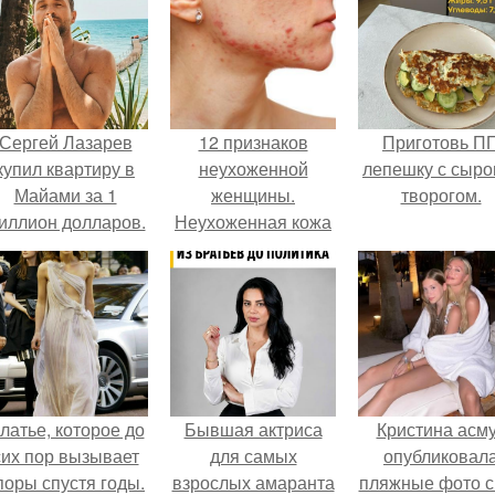
Сергей Лазарев
12 признаков
Приготовь П
купил квартиру в
неухоженной
лепешку с сыро
Майами за 1
женщины.
творогом.
иллион долларов.
Неухоженная кожа
латье, которое до
Бывшая актриса
Кристина асм
сих пор вызывает
для самых
опубликовал
поры спустя годы.
взрослых амаранта
пляжные фото с