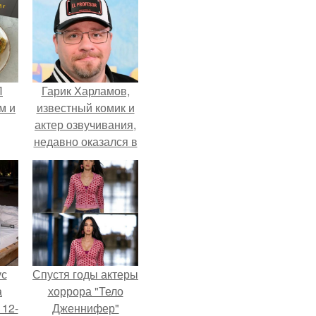
П
Гарик Харламов,
м и
известный комик и
актер озвучивания,
недавно оказался в
центре внимания
из-за своей работы
над озвучкой
мультфильма про
колобка.
ус
Спустя годы актеры
а
хоррора "Тело
 12-
Дженнифер"