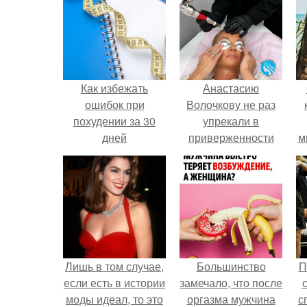
Как избежать
Анастасию
ошибок при
Волочкову не раз
похудении за 30
упрекали в
дней
приверженности
м
устаревшим бьюти -
процедурам.
Лишь в том случае,
Большинство
П
если есть в истории
замечало, что после
моды идеал, то это
оргазма мужчина
с