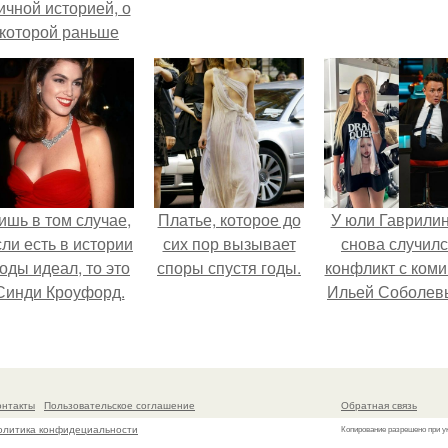
ичной историей, о
которой раньше
очти не говорила.
ишь в том случае,
Платье, которое до
У юли Гаврили
сли есть в истории
сих пор вызывает
снова случил
оды идеал, то это
споры спустя годы.
конфликт с ком
Синди Кроуфорд.
Ильей Соболев
онтакты
Пользовательское соглашение
Обратная связь
олитика конфидециальности
Копирование разрешено при у