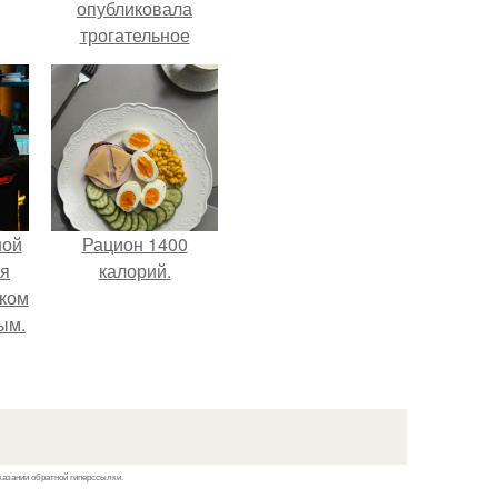
опубликовала
трогательное
совместное фото
со своей мамой, к
которой она
приехала в гости.
ной
Рацион 1400
ся
калорий.
иком
ым.
казании обратной гиперссылки.