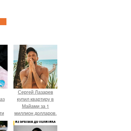
Сергей Лазарев
аз
купил квартиру в
Майами за 1
ти
миллион долларов.
ти -