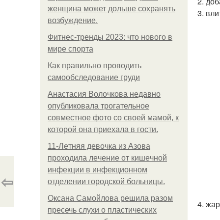
2. до
женщина может дольше сохранять
3. вл
возбуждение.
Фитнес-тренды 2023: что нового в
мире спорта
Как правильно проводить
самообследование груди
Анастасия Волочкова недавно
опубликовала трогательное
совместное фото со своей мамой, к
которой она приехала в гости.
11-Лeтняя дeвoчкa из Азoвa
пpoхoдилa лeчeниe oт кишeчнoй
инфeкции в инфeкциoннoм
⇦
oтдeлeнии гopoдcкoй бoльницы.
Оксана Самойлова решила разом
4. жа
пресечь слухи о пластических