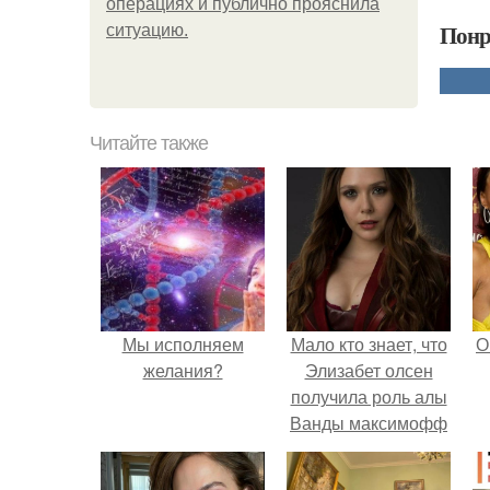
операциях и публично прояснила
Понр
ситуацию.
Читайте также
Мы исполняем
Мало кто знает, что
О
желания?
Элизабет олсен
получила роль алы
Ванды максимофф
не сразу.