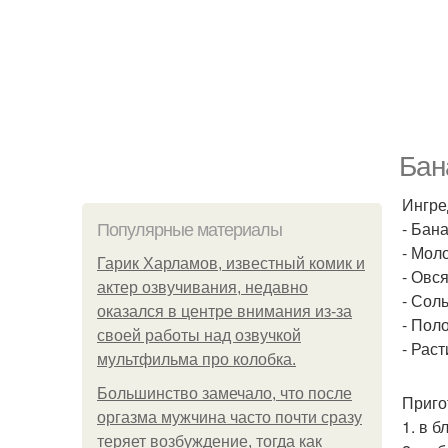
Бан
Ингре
- Бана
Популярные материалы
- Моло
Гарик Харламов, известный комик и
- Овся
актер озвучивания, недавно
- Соль
оказался в центре внимания из-за
- Поло
своей работы над озвучкой
- Раст
мультфильма про колобка.
Большинство замечало, что после
Приго
оргазма мужчина часто почти сразу
1. в б
теряет возбуждение, тогда как