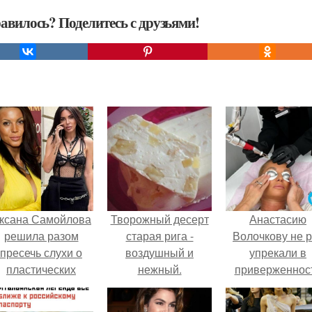
авилось? Поделитесь с друзьями!
ксана Самойлова
Творожный десерт
Анастасию
решила разом
старая рига -
Волочкову не р
пресечь слухи о
воздушный и
упрекали в
пластических
нежный.
приверженнос
операциях и
устаревшим бью
публично
процедурам.