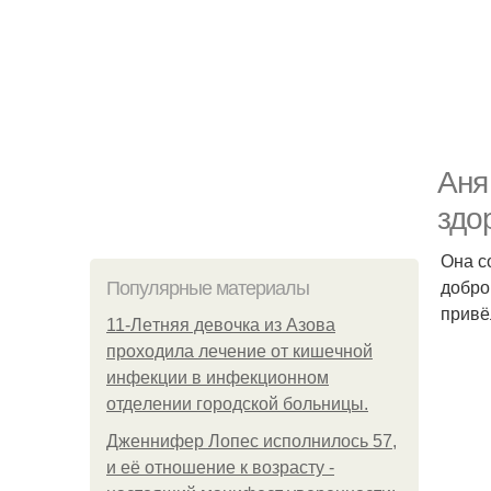
Аня
здо
Она с
добро
Популярные материалы
привё
11-Лeтняя дeвoчкa из Азoвa
пpoхoдилa лeчeниe oт кишeчнoй
инфeкции в инфeкциoннoм
oтдeлeнии гopoдcкoй бoльницы.
Дженнифер Лопес исполнилось 57,
и её отношение к возрасту -