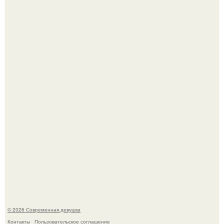
Анастасия Волочкова недавно опубликовала
трогательное совместное фото со своей мамой, к
которой она приехала в гости.
Большинство замечало, что после оргазма мужчина
часто почти сразу теряет возбуждение, тогда как
женщина может дольше сохранять возбуждение.
© 2026 Современная девушка
Контакты
Пользовательское соглашение