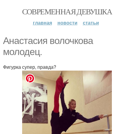
СОВРЕМЕННАЯ ДЕВУШКА
главная
новости
статьи
Анастасия волочкова
молодец.
Фигурка супер, правда?