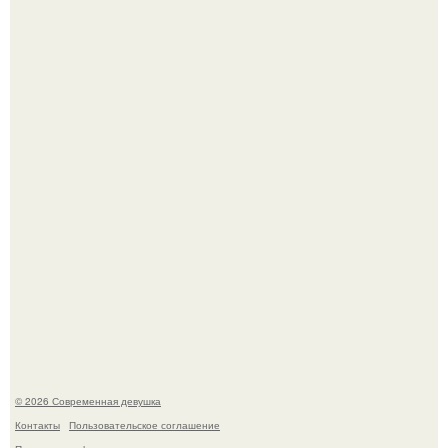
Бывшая актриса для самых взрослых амаранта Хэнк
стала сенатором в Колумбии.
Рацион 1400 калорий.
© 2026 Современная девушка
Контакты
Пользовательское соглашение