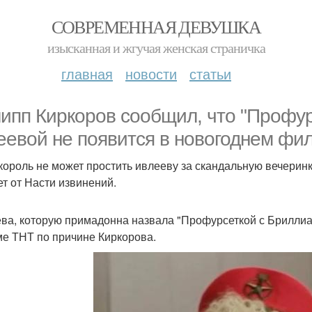
СОВРЕМЕННАЯ ДЕВУШКА
изысканная и жгучая женская страничка
главная
новости
статьи
ипп Киркоров сообщил, что "Профур
еевой не появится в новогоднем фил
 король не может простить ивлееву за скандальную вечеринку
ет от Насти извинений.
ва, которую примадонна назвала "Профурсеткой с Бриллиан
е ТНТ по причине Киркорова.