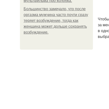
мультфильма про колобка.
Большинство замечало, что после
оргазма мужчина часто почти сразу
Чтобы
теряет возбуждение, тогда как
за ме
женщина может дольше сохранять
в одн
возбуждение.
выбра