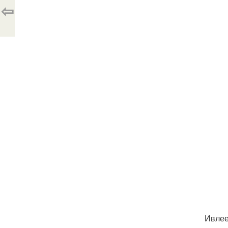
⇦
Ивлее