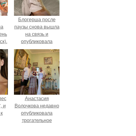
Блогерша после
на
паузы снова вышла
чень
на связь и
ск).
опубликовала
свежую серию
кадров из спальни.
пес
Анастасия
, и
Волочкова недавно
 к
опубликовала
трогательное
совместное фото
со своей мамой, к