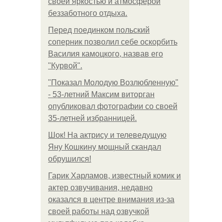
своей яркостью и атмосферой
беззаботного отдыха.
Перед поединком польский
соперник позволил себе оскорбить
Василия камоцкого, назвав его
"Курвой".
"Показал Молодую Возлюбленную"
- 53-летний Максим виторган
опубликовал фотографии со своей
35-летней избранницей.
Шок! На актрису и телеведущую
Яну Кошкину мощный скандал
обрушился!
Гарик Харламов, известный комик и
актер озвучивания, недавно
оказался в центре внимания из-за
своей работы над озвучкой