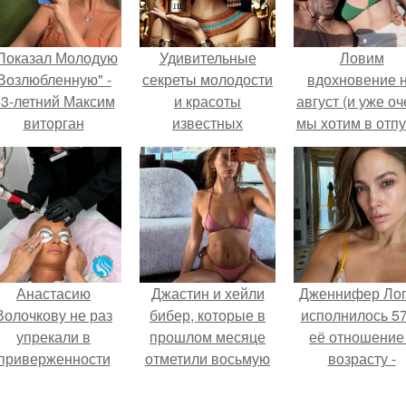
Показал Молодую
Удивительные
Ловим
Возлюбленную" -
секреты молодости
вдохновение 
3-летний Максим
и красоты
август (и уже о
виторган
известных
мы хотим в отпу
опубликовал
исторических
фотографии со
красавиц
своей 35-летней
избранницей.
Анастасию
Джастин и хейли
Дженнифер Ло
Волочкову не раз
бибер, которые в
исполнилось 57
упрекали в
прошлом месяце
её отношение
приверженности
отметили восьмую
возрасту -
старевшим бьюти -
годовщину
настоящий
процедурам.
помолвки, показали
манифест