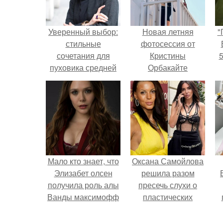
Уверенный выбор:
Новая летняя
"
стильные
фотосессия от
сочетания для
Кристины
5
пуховика средней
Орбакайте
длины в 50 лет
поражает своей
яркостью и
атмосферой
беззаботного
отдыха.
Мало кто знает, что
Оксана Самойлова
Элизабет олсен
решила разом
получила роль алы
пресечь слухи о
Ванды максимофф
пластических
не сразу.
операциях и
у
публично