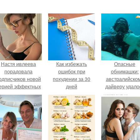
Настя ивлеева
Как избежать
Опасные
порадовала
ошибок при
обнимашки:
одписчиков новой
похудении за 30
австралийско
ерией эффектных
дней
дайверу удало
снимков - и, как
приручить акул
обычно, вызвала
урное обсуждение
в соцсетях.