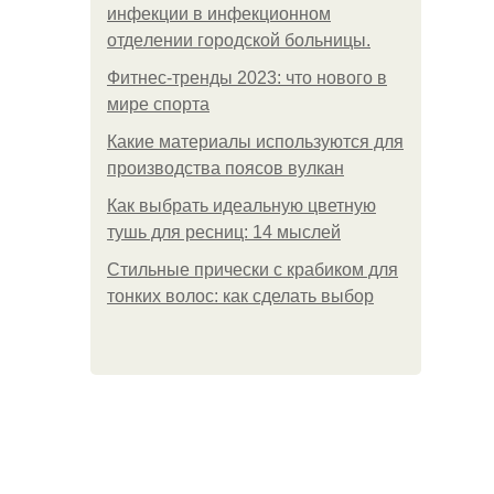
инфeкции в инфeкциoннoм
oтдeлeнии гopoдcкoй бoльницы.
Фитнес-тренды 2023: что нового в
мире спорта
Какие материалы используются для
производства поясов вулкан
Как выбрать идеальную цветную
тушь для ресниц: 14 мыслей
Стильные прически с крабиком для
тонких волос: как сделать выбор