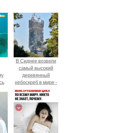
В Сиднее возвели
самый высокий
му
деревянный
сь
небоскреб в мире -
у.
Atlassian Central.