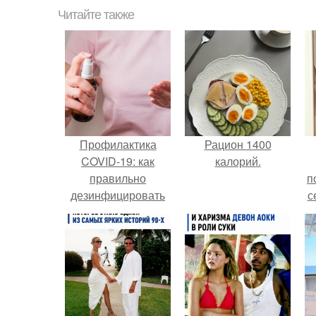
Читайте также
Профилактика
Рацион 1400
COVID-19: как
калорий.
правильно
п
дезинфицировать
с
гаджеты
б