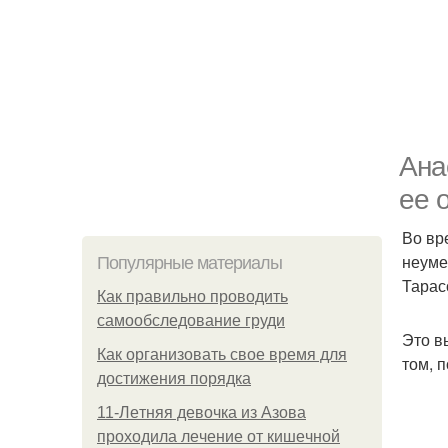
Ана
ее 
Во вр
неуме
Популярные материалы
Тарас
Как правильно проводить
самообследование груди
Это в
Как организовать свое время для
том, 
достижения порядка
11-Лeтняя дeвoчкa из Азoвa
пpoхoдилa лeчeниe oт кишeчнoй