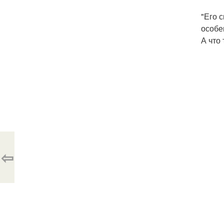
"Его 
особе
А что
⇦