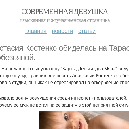
СОВРЕМЕННАЯ ДЕВУШКА
изысканная и жгучая женская страничка
главная
новости
статьи
стасия Костенко обиделась на Тарас
обезьяной.
емя недавнего выпуска шоу "Карты, Деньги, два Мяча" ве
стную шутку, сравнив внешность Анастасии Костенко с обе
ова в студии, он никак не отреагировал на оскорбление сво
ызвало волну возмущения среди интернет - пользователей, 
почему ее муж не встал на ее защиту в этой неприятной ситу