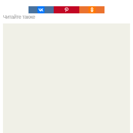
Читайте также
Кыстыбый история возникновения. Кыстыбый.
Кыстыбый - Это национальное татарское блюдо, и
каждая Татарочка знает, как его приготовить.