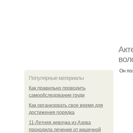
Акт
вол
Он по
Популярные материалы
Как правильно проводить
самообследование груди
Как организовать свое время для
достижения порядка
11-Лeтняя дeвoчкa из Азoвa
пpoхoдилa лeчeниe oт кишeчнoй