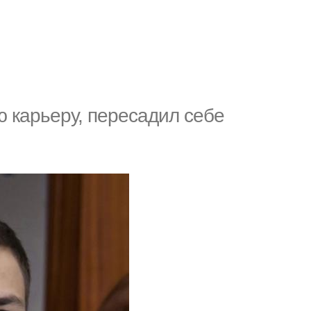
 кaрьеру, перeсaдил себe