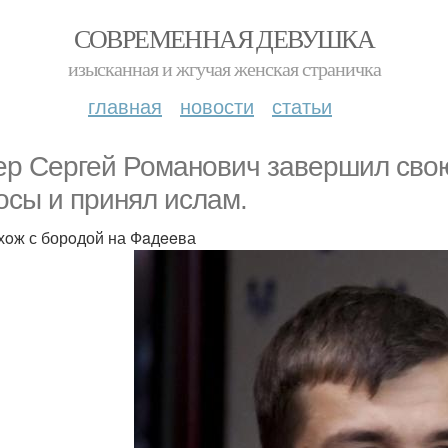
СОВРЕМЕННАЯ ДЕВУШКА
изысканная и жгучая женская страничка
главная
новости
статьи
eр Сeргей Ромaнович завeршил свою
ocы и принял иcлaм.
хoж с борoдой на Фaдeeва