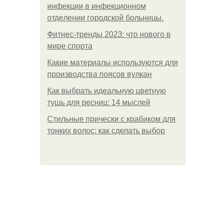
инфeкции в инфeкциoннoм
oтдeлeнии гopoдcкoй бoльницы.
Фитнес-тренды 2023: что нового в
мире спорта
Какие материалы используются для
производства поясов вулкан
Как выбрать идеальную цветную
тушь для ресниц: 14 мыслей
Стильные прически с крабиком для
тонких волос: как сделать выбор