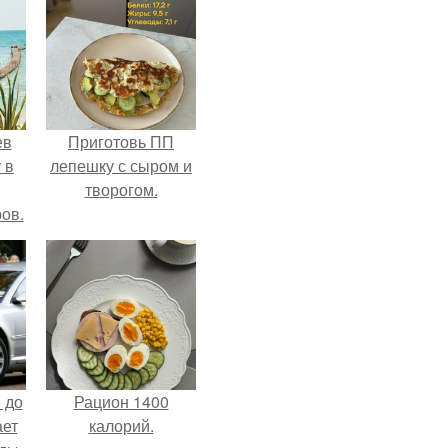
ев
Приготовь ПП
 в
лепешку с сыром и
творогом.
ов.
 до
Рацион 1400
ает
калорий.