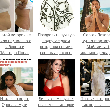
 этой истории не
Поздравить лучшую
Сергей Лазар
ыло подпольного
подругу с днем
купил квартиру
кабинета и
рождения своими
Майами за 1
"Мастера После
словами красиво.
миллион доллар
Двухнедельных
100 слов о лучшей
Курсов".
подруге
Итальяно веро:
Лишь в том случае,
Платье, которое
Орнелла мути
если есть в истории
сих пор вызыв