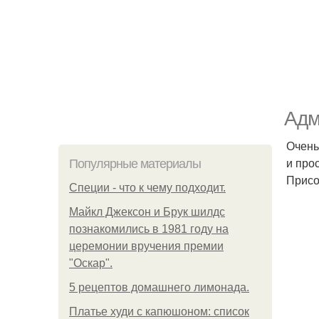
Адм
Очень
и про
Популярные материалы
Присо
Специи - что к чему подходит.
Майкл Джексон и Брук шилдс
познакомились в 1981 году на
церемонии вручения премии
"Оскар".
5 рецептов домашнего лимонада.
Платье худи с капюшоном: список