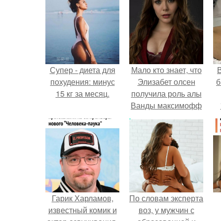
Супер - диета для
Мало кто знает, что
В
похудения: минус
Элизабет олсен
б
15 кг за месяц.
получила роль алы
Ванды максимофф
не сразу.
Гарик Харламов,
По словам эксперта
известный комик и
воз, у мужчин с