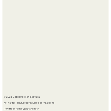
В стране зафиксировали аномальный психологический
сдвиг: переоценка ценностей и жесткая депрессия
теперь настигают парней на 10 лет раньше.
Соцсети захлестнула волна тревожных сообщений о
загадочном "Июньском Феномене".
© 2026 Современная девушка
Контакты
Пользовательское соглашение
Политика конфидециальности