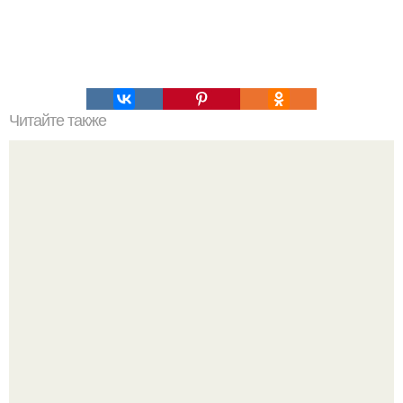
Читайте также
Форель под чесночным соусом, запеченная на
картофельной "Подушке".