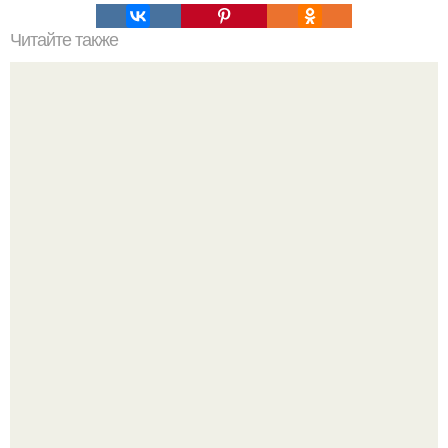
Читайте также
Салат из куриного Филе, ананаса и огурца.
Все же слышали про вчерашнюю победу Бена аффлека
в "кто хочет стать миллионером?