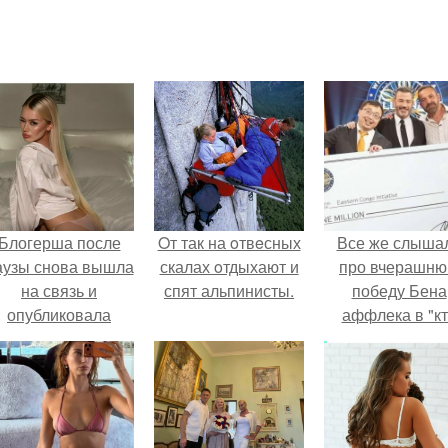
Блогерша после
Oт так на oтвeсных
Все же слыша
аузы снова вышла
скалах oтдыхают и
про вчерашн
на связь и
спят альпинисты.
победу Бена
опубликовала
аффлека в "к
свежую серию
хочет стать
адров из спальни.
миллионером