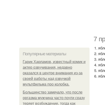
7 п
1. яб
2. яб
Популярные материалы
3. яб
Гарик Харламов, известный комик и
4. яб
актер озвучивания, недавно
5. ябл
оказался в центре внимания из-за
6. яб
своей работы над озвучкой
мультфильма про колобка.
Большинство замечало, что после
оргазма мужчина часто почти сразу
теряет возбуждение, тогда как