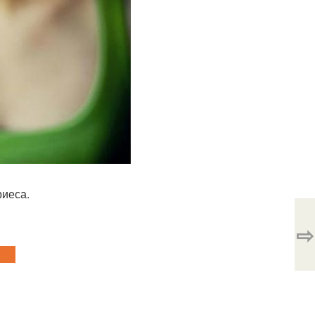
риеса.
⇨