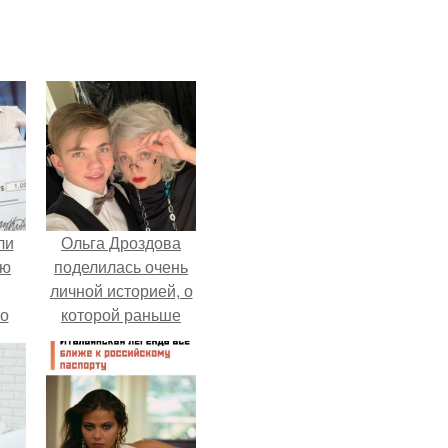
ли
Ольга Дроздова
юю
поделилась очень
личной историей, о
то
которой раньше
почти не говорила.
?