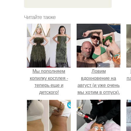
Читайте также
Мы пополняем
Ловим
копилку косплея -
вдохновение на
п
теперь еще и
август (и уже очень
детского!
мы хотим в отпуск).
к