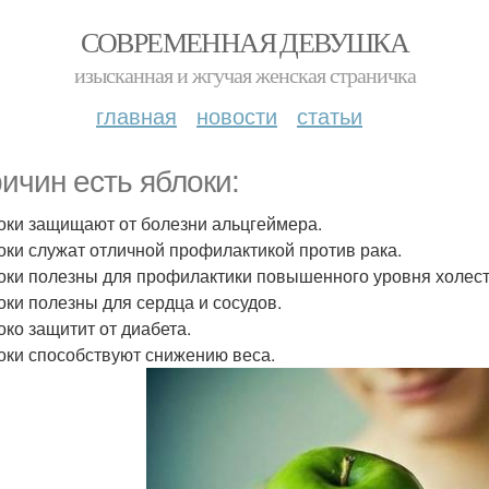
СОВРЕМЕННАЯ ДЕВУШКА
изысканная и жгучая женская страничка
главная
новости
статьи
ричин есть яблоки:
локи защищают от болезни альцгеймера.
локи служат отличной профилактикой против рака.
локи полезны для профилактики повышенного уровня холес
локи полезны для сердца и сосудов.
око защитит от диабета.
локи способствуют снижению веса.