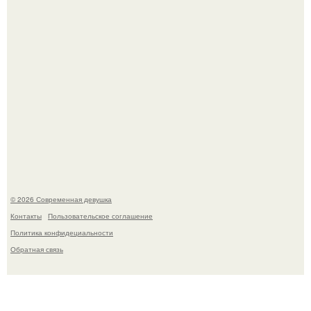
Мы привыкли считать сахар обычной и безобидной
частью ежедневного рациона.
© 2026 Современная девушка
Контакты
Пользовательское соглашение
Политика конфидециальности
Обратная связь