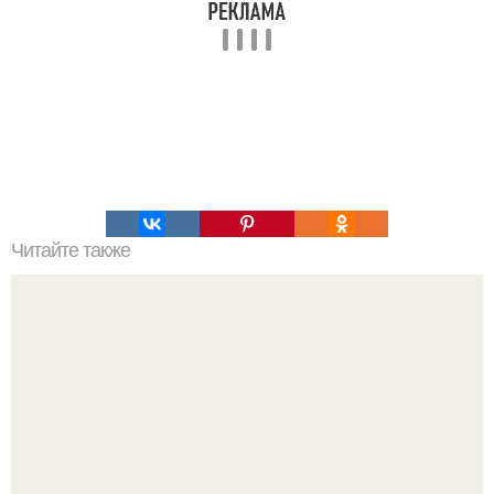
Читайте также
Творожная запеканка, действительно как в детском саду!