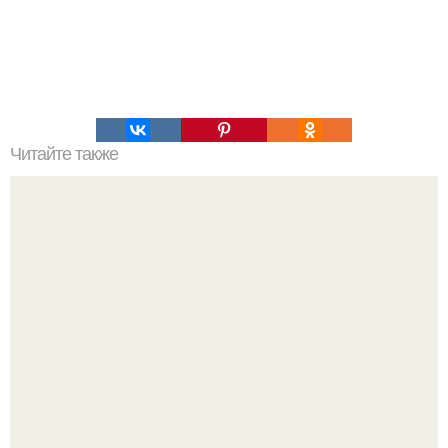
Читайте также
Ты больше не захочешь готовить оладьи иначе!