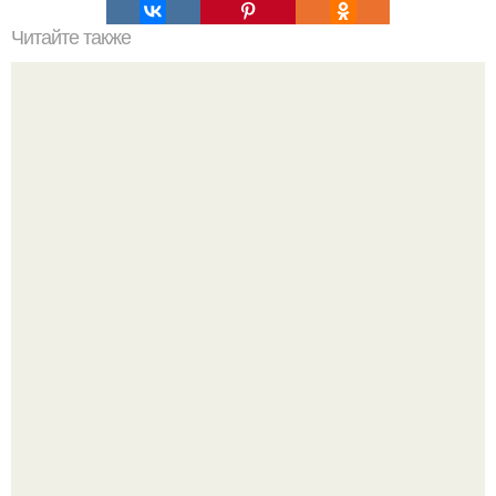
Читайте также
Супер - диета для похудения: минус 15 кг за месяц.
Месси с женой пригласили на свадьбу Роналду, причём
главными переговорщиками оказались не сами