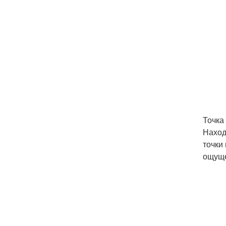
Точка 
Наход
точки
ощуще