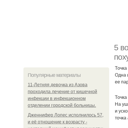
5 в
пох
Точка 
Одна 
Популярные материалы
ее па
11-Лeтняя дeвoчкa из Азoвa
пpoхoдилa лeчeниe oт кишeчнoй
Точка 
инфeкции в инфeкциoннoм
На уш
oтдeлeнии гopoдcкoй бoльницы.
и уск
Дженнифер Лопес исполнилось 57,
точка
и её отношение к возрасту -