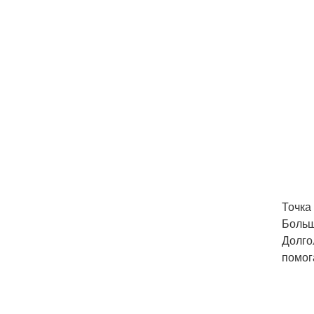
Точка 
Больш
Долго
помога