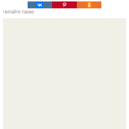
Читайте также
Сметанный пирог "Утро Доброе"?
Мало кто знает, что Элизабет олсен получила роль алы
Ванды максимофф не сразу.