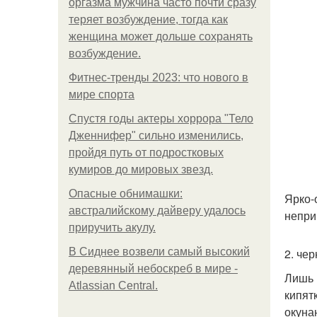
оргазма мужчина часто почти сразу
теряет возбуждение, тогда как
женщина может дольше сохранять
возбуждение.
Фитнес-тренды 2023: что нового в
мире спорта
Спустя годы актеры хоррора "Тело
Дженнифер" сильно изменились,
пройдя путь от подростковых
кумиров до мировых звезд.
Опасные обнимашки:
Ярко-
австралийскому дайверу удалось
непри
приручить акулу.
В Сиднее возвели самый высокий
2. че
деревянный небоскреб в мире -
Лишь 
Atlassian Central.
кипят
окуна