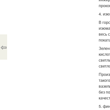
проко
4. изю
В гор
изюма
весь 
покат
⇦
Зелен
кисло
светл
светл
Произ
таког
вазел
без п
качес
5. фи