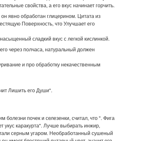
ательные свойства, а его вкус начинает горчить.
 он явно обработан глицерином. Цитата из
естящую Поверхность, что Улучшает его
 насыщенный сладкий вкус с легкой кислинкой.
него через полчаса, натуральный должен
куривание и про обработку некачественным
ачит Лишить его Души".
 болезни почек и селезенки, считал, что ". Фига
ет укус каракурта". Лучше выбирать инжир,
аботали серным угаром. Необработанный сушеный
 он имеет блестящий янтарный цвет, значит его