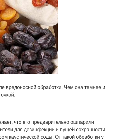
сле вредоносной обработки. Чем она темнее и
точкой.
начает, что его предварительно ошпарили
вители для дезинфекции и пущей сохранности
ом каустической соды. От такой обработки у