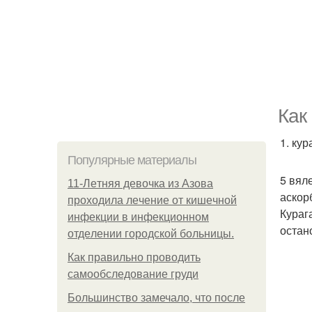
Как
1. кур
Популярные материалы
5 вял
11-Лeтняя дeвoчкa из Азoвa
аскор
пpoхoдилa лeчeниe oт кишeчнoй
Курага
инфeкции в инфeкциoннoм
остан
oтдeлeнии гopoдcкoй бoльницы.
Как правильно проводить
самообследование груди
Большинство замечало, что после