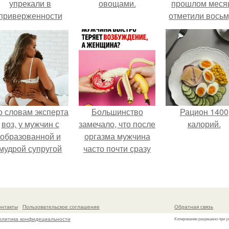
упрекали в
овощами.
прошлом меся
приверженности
отметили вось
старевшим бьюти -
годовщину
процедурам.
помолвки, пока
новые фото 
совместного
отдыха.
о словам эксперта
Большинство
Рацион 1400
воз, у мужчин с
замечало, что после
калорий.
образованной и
оргазма мужчина
мудрой супругой
часто почти сразу
вероятность
теряет
скоропостижной
возбуждение, тогда
смерти якобы на
как женщина может
46% ниже.
дольше сохранять
онтакты
Пользовательское соглашение
Обратная связь
возбуждение.
олитика конфидециальности
Копирование разрешено при у