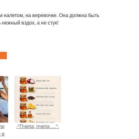
м налетом, на веревочке. Она должна быть
нежный вздох, а не стук!
ли
-"Пчела, пчела …".
 в