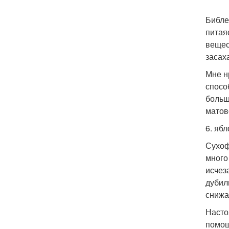
Библе
питая
вещес
засах
Мне н
спосо
больш
матов
6. ябл
Сухоф
много
исчез
дубил
снижа
Насто
помощ