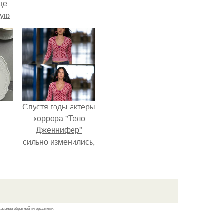
це
мую
зали
с
Спустя годы актеры
хоррора "Тело
Дженнифер"
сильно изменились,
пройдя путь от
подростковых
кумиров до
мировых звезд.
казании обратной гиперссылки.