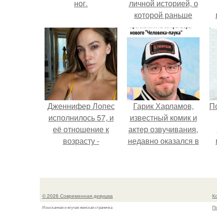
ног.
личной историей, о
которой раньше
почти не говорила.
у
Дженнифер Лопес
Гарик Харламов,
П
исполнилось 57, и
известный комик и
её отношение к
актер озвучивания,
возрасту -
недавно оказался в
настоящий
центре внимания
манифест
из-за своей работы
уверенности: "не
над озвучкой
говорите, что я
мультфильма про
© 2026 Современная девушка
К
отлично выгляжу
колобка.
П
Изысканная и жгучая женская страничка
для 57.