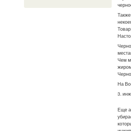
черно
Также
некое
Товар
Насто
Черно
места
Чем м
жиром
Черно
На Во
3. инж
Еще а
убира
котор
инжир