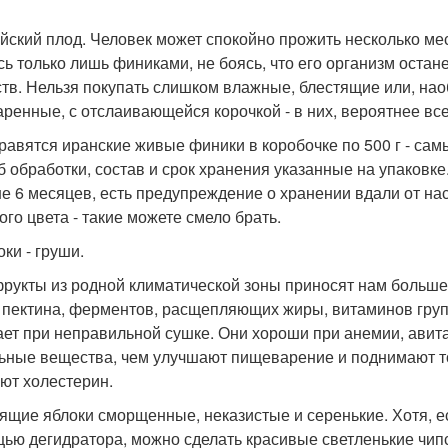
йский плод. Человек может спокойно прожить несколько меся
сь только лишь финиками, не боясь, что его организм оста
тв. Нельзя покупать слишком влажные, блестящие или, на
аренные, с отслаивающейся корочкой - в них, вероятнее все
равятся иранские живые финики в коробочке по 500 г - са
б обработки, состав и срок хранения указанные на упаковке.
е 6 месяцев, есть предупреждение о хранении вдали от нас
ого цвета - такие можете смело брать.
оки - груши.
рукты из родной климатической зоны приносят нам больше 
 пектина, ферментов, расщепляющих жиры, витаминов группы
ает при неправильной сушке. Они хороши при анемии, авит
ьные вещества, чем улучшают пищеварение и поднимают то
ют холестерин.
ящие яблоки сморщенные, неказистые и серенькие. Хотя, е
ью дегидратора, можно сделать красивые светленькие чипс