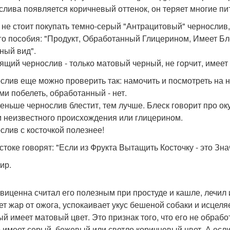
слива появляется коричневый оттенок, он теряет многие пит
 не стоит покупать темно-серый "Антрацитовый" чернослив,
го пособия: "Продукт, Обработанный Глицерином, Имеет Бл
ный вид".
ящий чернослив - только матовый черный, не горчит, имеет
слив еще можно проверить так: намочить и посмотреть на 
ми побелеть, обработанный - нет.
еньше чернослив блестит, тем лучше. Блеск говорит про о
 неизвестного происхождения или глицерином.
слив с косточкой полезнее!
стоке говорят: "Если из Фрукта Вытащить Косточку - это Зн
ир.
виценна считал его полезным при простуде и кашле, лечил им
ет жар от ожога, успокаивает укус бешеной собаки и исцеля
ый имеет матовый цвет. Это признак того, что его не обр
 имеет серый, бежевый или светло коричневый цвет. А если