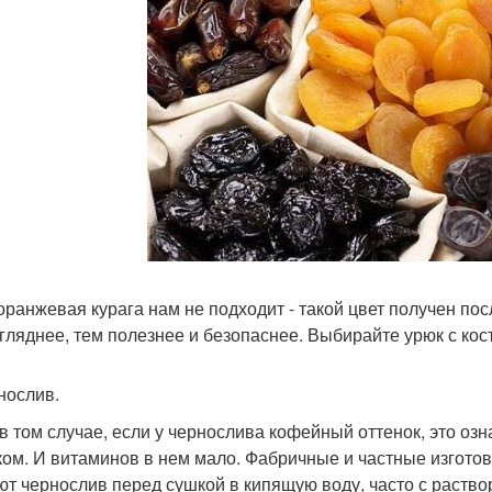
оранжевая курага нам не подходит - такой цвет получен по
гляднее, тем полезнее и безопаснее. Выбирайте урюк с кос
рнослив.
в том случае, если у чернослива кофейный оттенок, это оз
ком. И витаминов в нем мало. Фабричные и частные изгото
ют чернослив перед сушкой в кипящую воду, часто с раствор