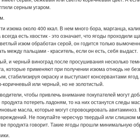
птили серным угаром.
м.
сти изюма около 400 ккал. В нем много бора, марганца, кали
 всегда есть хвостик - это означает, что ягоды проходили
светлый изюм обработан серой, он годится только вымоче
ать между пальцами - краситель, если он есть, себя выдаст.
ый, и черный виноград после просушивания несколько темн
та, которые применяют при получении изюма отнюдь не бе
ым, стабилизируя окраску и выступают консервантами ягод
о-коричневый или черный, но не золотистый.
водители, чтобы привлечь внимание покупателей могут добав
о продукта потереть ладоням, то на них останутся следы ма
иновые масла, которые могут спровоцировать авитаминоз.
овреждений. Не покупайте чересчур твердый или слишком м
тве продукта говорит. Такие ягоды прошли минимальную обр
ники.