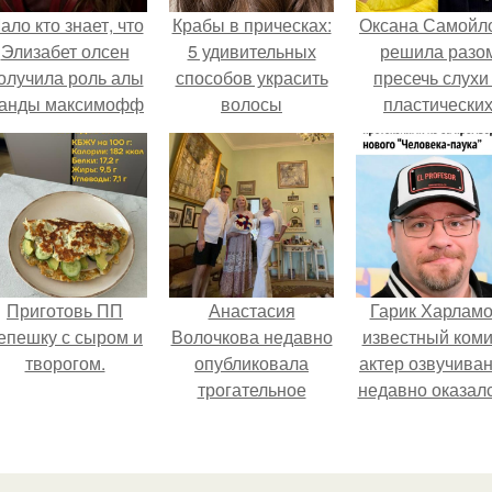
ало кто знает, что
Крабы в прическах:
Оксана Самойл
Элизабет олсен
5 удивительных
решила разо
олучила роль алы
способов украсить
пресечь слухи
анды максимофф
волосы
пластически
не сразу.
операциях и
публично
прояснила
ситуацию.
Приготовь ПП
Анастасия
Гарик Харламо
епешку с сыром и
Волочкова недавно
известный коми
творогом.
опубликовала
актер озвучиван
трогательное
недавно оказалс
совместное фото
центре вниман
со своей мамой, к
из-за своей раб
которой она
над озвучкой