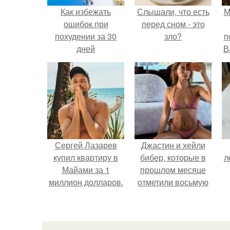
Как избежать
Слышали, что есть
М
ошибок при
перед сном - это
похудении за 30
зло?
п
дней
В
Сергей Лазарев
Джастин и хейли
купил квартиру в
бибер, которые в
л
Майами за 1
прошлом месяце
миллион долларов.
отметили восьмую
годовщину
помолвки, показали
новые фото с