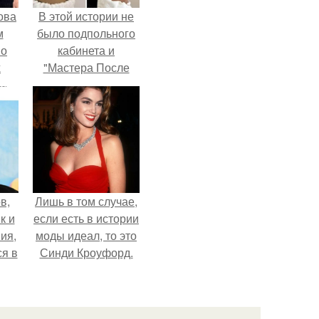
ова
В этой истории не
м
было подпольного
 о
кабинета и
х
"Мастера После
Двухнедельных
Курсов".
в,
Лишь в том случае,
к и
если есть в истории
ия,
моды идеал, то это
я в
Синди Кроуфорд.
ия
оты