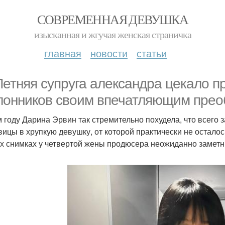
СОВРЕМЕННАЯ ДЕВУШКА
изысканная и жгучая женская страничка
главная
новости
статьи
Летняя супруга александра цекало п
лонников своим впечатляющим пре
м году Дарина Эрвин так стремительно похудела, что всего
вицы в хрупкую девушку, от которой практически не осталос
х снимках у четвертой жены продюсера неожиданно замет