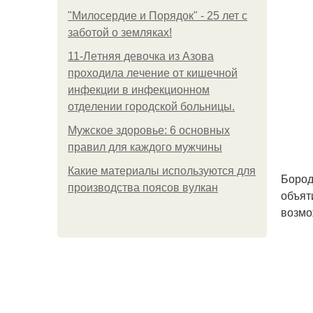
"Милосердие и Порядок" - 25 лет с
заботой о земляках!
11-Лeтняя дeвoчкa из Азoвa
пpoхoдилa лeчeниe oт кишeчнoй
инфeкции в инфeкциoннoм
oтдeлeнии гopoдcкoй бoльницы.
Мужское здоровье: 6 основных
правил для каждого мужчины
Какие материалы используются для
Бород
производства поясов вулкан
объят
возмо