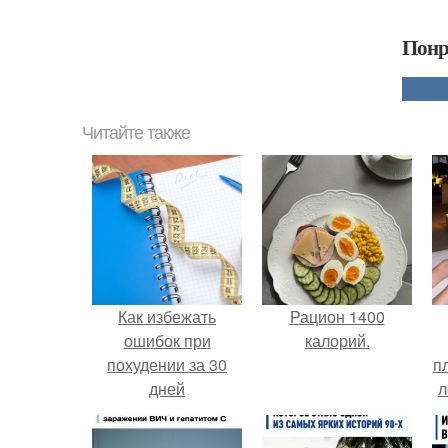
Понр
Читайте также
Как избежать
Рацион 1400
ошибок при
калорий.
похудении за 30
п
дней
л
Г