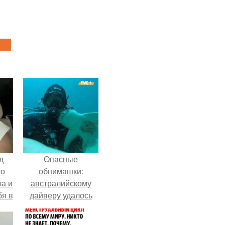
д
Опасные
то
обнимашки:
ла и
австралийскому
бя в
дайверу удалось
приручить акулу.