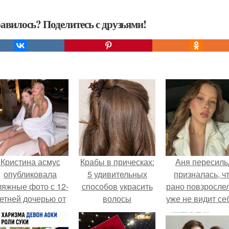
авилось? Поделитесь с друзьями!
Кристина асмус
Крабы в прическах:
Аня пересиль
опубликовала
5 удивительных
призналась, ч
ляжные фото с 12-
способов украсить
рано повзросле
етней дочерью от
волосы
уже не видит се
арика Харламова.
школе.