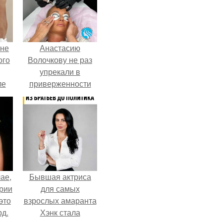
 не
Анастасию
ого
Волочкову не раз
упрекали в
ле
приверженности
ых
устаревшим бьюти -
процедурам.
ае,
Бывшая актриса
ории
для самых
это
взрослых амаранта
д.
Хэнк стала