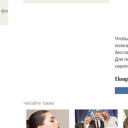
⇦
Чтобы
полез
бессо
Для п
сироп
Понр
Читайте также