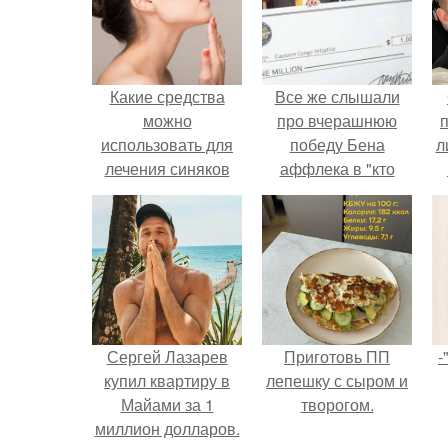
Какие средства
Все же слышали
можно
про вчерашнюю
использовать для
победу Бена
л
лечения синяков
аффлека в "кто
под глазами
хочет стать
п
миллионером?
Сергей Лазарев
Приготовь ПП
-
купил квартиру в
лепешку с сыром и
Майами за 1
творогом.
миллион долларов.