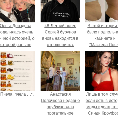
Ольга Дроздова
48-Летний актер
В этой истории
поделилась очень
Сергей бурунов
было подпольн
ичной историей, о
вновь находится в
кабинета и
которой раньше
отношениях с
"Мастера Пос
очти не говорила.
молодой девушкой
Двухнедельн
Екатериной Леви,
Курсов".
которая младше
его на 12 лет.
"Пчела, пчела …".
Анастасия
Лишь в том случ
Волочкова недавно
если есть в ист
опубликовала
моды идеал, то 
трогательное
Синди Кроуфор