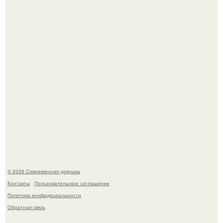
ингредиент для полезных напитков и блюд.
Мужчины с умными и образованными супругами реже
сталкиваются с внезапной смертью, заявила эксперт
воз.
© 2026 Современная девушка
Контакты
Пользовательское соглашение
Политика конфидециальности
Обратная связь