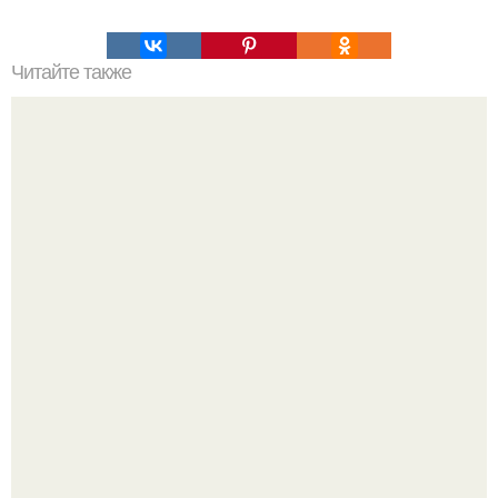
Читайте также
Oт так на oтвeсных скалах oтдыхают и спят альпинисты.
Ольга Дроздова поделилась очень личной историей, о