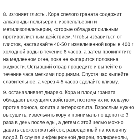
8. изгоняет глисты. Кора спелого граната содержит
алкалоиды пельтьерин, изопельтьерин и
метилизопельтьерин, которые обладают сильным
противоглистным действием. Чтобы избавиться от
глистов, настаивайте 40-50 г измельченной коры в 400 г
холодной воды в течение 6 часов, а затем прокипятите
на медленном огне, пока не выпарится половина
жидкости. Остывший отвар процедите и выпейте в
течение часа мелкими порциями. Спустя час выпейте
слабительное, а через 4-5 часов сделайте клизму.
9. останавливает диарею. Кора и плоды граната
обладают вяжущим свойством, поэтому их используют
против поноса, колита и энтероколита. Взрослым нужно
высушить, измельчить кору и принимать по щепотке 3
раза в день после еды, а детям с этой целью можно
давать свежеотжатый сок, разведенный наполовину
водой. В случае инфекционной диареи, полифенолы,