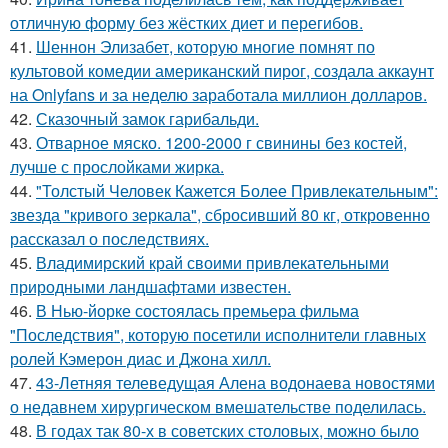
отличную форму без жёстких диет и перегибов.
41.
Шеннон Элизабет, которую многие помнят по
культовой комедии американский пирог, создала аккаунт
на Onlyfans и за неделю заработала миллион долларов.
42.
Сказочный замок гарибальди.
43.
Отварное мяско. 1200-2000 г свинины без костей,
лучше с прослойками жирка.
44.
"Толстый Человек Кажется Более Привлекательным":
звезда "кривого зеркала", сбросивший 80 кг, откровенно
рассказал о последствиях.
45.
Владимирский край своими привлекательными
природными ландшафтами известен.
46.
В Нью-йорке состоялась премьера фильма
"Последствия", которую посетили исполнители главных
ролей Кэмерон диас и Джона хилл.
47.
43-Летняя телеведущая Алена водонаева новостями
о недавнем хирургическом вмешательстве поделилась.
48.
В годах так 80-х в советских столовых, можно было