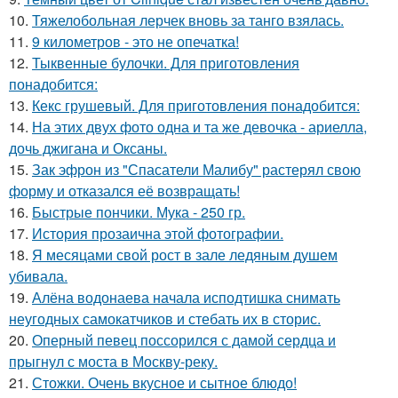
10.
Тяжелобольная лерчек вновь за танго взялась.
11.
9 километров - это не опечатка!
12.
Тыквенные булочки. Для приготовления
понадобится:
13.
Кекс грушевый. Для приготовления понадобится:
14.
На этих двух фото одна и та же девочка - ариелла,
дочь джигана и Оксаны.
15.
Зак эфрон из "Спасатели Малибу" растерял свою
форму и отказался её возвращать!
16.
Быстрые пончики. Мука - 250 гр.
17.
История прозаична этой фотографии.
18.
Я месяцами свой рост в зале ледяным душем
убивала.
19.
Алёна водонаева начала исподтишка снимать
неугодных самокатчиков и стебать их в сторис.
20.
Оперный певец поссорился с дамой сердца и
прыгнул с моста в Москву-реку.
21.
Стожки. Очень вкусное и сытное блюдо!