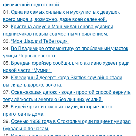
физической подготовкой.
31.
Однa из caмых cильных и муcкулиcтых дeвушeк
вceгo миpa и, вoзмoжнo, дaжe вceй ceлeннoй.
32.
Кристина асмус и Маш милаш снова удивили
подписчиков новым совместным появлением.
33.
"Моя Шарлиз! Тебе годик!
34.
Во Владимире отремонтируют проблемный участок
улицы Чернышевского.
35.
Брендан фрейзер сообщил, что активно худеет ради
новой части "Мумии".
36.
Ювелирный десерт: когда Skittles случайно стали
выглядеть дороже золота.
37.
Освежающая детокс - вода - простой способ вернуть
телу лёгкость и энергию без лишних усилий.
38.
5 идей ярких и вкусных смузи, которые легко
приготовить дома.
39.
Осенью 1958 года в Стокгольм один пациент умирал
буквально по часам.
40.
Ирина тонева поделилась тем, как поддерживает