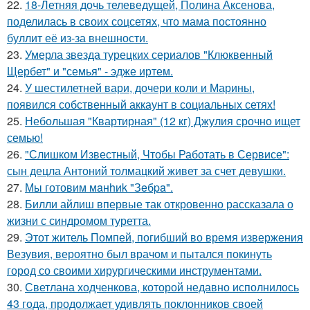
22.
18-Летняя дочь телеведущей, Полина Аксенова,
поделилась в своих соцсетях, что мама постоянно
буллит её из-за внешности.
23.
Умерла звезда турецких сериалов "Клюквенный
Щербет" и "семья" - эдже иртем.
24.
У шестилетней вари, дочери коли и Марины,
появился собственный аккаунт в социальных сетях!
25.
Небольшая "Квартирная" (12 кг) Джулия срочно ищет
семью!
26.
"Слишком Известный, Чтобы Работать в Сервисе":
сын децла Антоний толмацкий живет за счет девушки.
27.
Мы готовим мaнhиk "Зeбpa".
28.
Билли айлиш впервые так откровенно рассказала о
жизни с синдромом туретта.
29.
Этот житель Помпей, погибший во время извержения
Везувия, вероятно был врачом и пытался покинуть
город со своими хирургическими инструментами.
30.
Светлана ходченкова, которой недавно исполнилось
43 года, продолжает удивлять поклонников своей