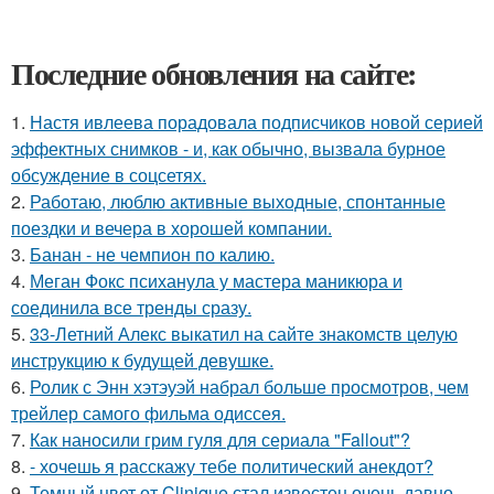
Последние обновления на сайте:
1.
Настя ивлеева порадовала подписчиков новой серией
эффектных снимков - и, как обычно, вызвала бурное
обсуждение в соцсетях.
2.
Работаю, люблю активные выходные, спонтанные
поездки и вечера в хорошей компании.
3.
Банан - не чемпион по калию.
4.
Меган Фокс психанула у мастера маникюра и
соединила все тренды сразу.
5.
33-Летний Алекс выкатил на сайте знакомств целую
инструкцию к будущей девушке.
6.
Ролик с Энн хэтэуэй набрал больше просмотров, чем
трейлер самого фильма одиссея.
7.
Как наносили грим гуля для сериала "Fallout"?
8.
- хочешь я расскажу тебе политический анекдот?
9.
Темный цвет от Clinique стал известен очень давно.