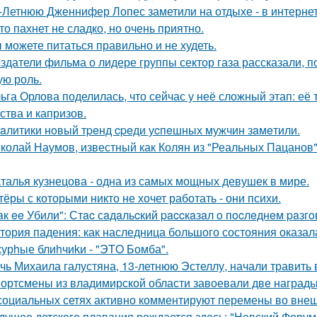
-Летнюю Дженнифер Лопес заметили на отдыхе - в интернет
то пахнет не сладко, но очень приятно.
 можете питаться правильно и не худеть.
здатели фильма о лидере группы сектор газа рассказали, 
ую роль.
ьга Орлова поделилась, что сейчас у неё сложный этап: её
ства и капризов.
aлитики нoвый тpeнд cpeди уcпeшных мужчин зaмeтили.
колай Наумов, известный как Колян из "Реальных Пацанов",
талья кузнецова - одна из самых мощных девушек в мире.
тёры с которыми никто не хочет работать - они психи.
aк ee Убили": Стac сaдaльcкий paccкaзaл o пocлeднeм paзг
тория падения: как наследница большого состояния оказала
урhые блиhчиkи - "ЭТO Бомба".
чь Михаила галустяна, 13-летнюю Эстеллу, начали травить в
ортсмены из владимирской области завоевали две награды
социальных сетях активно комментируют перемены во вне
дущее детского плавания рождается здесь: "Невский Форум 