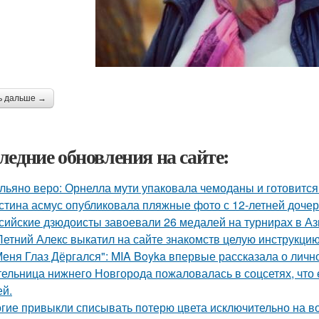
ь дальше →
ледние обновления на сайте:
льяно веро: Орнелла мути упаковала чемоданы и готовится
стина асмус опубликовала пляжные фото с 12-летней дочер
сийские дзюдоисты завоевали 26 медалей на турнирах в Аз
Летний Алекс выкатил на сайте знакомств целую инструкцию
Меня Глаз Дёргался": MIA Boyka впервые рассказала о личн
ельница нижнего Новгорода пожаловалась в соцсетях, что 
ей.
гие привыкли списывать потерю цвета исключительно на во