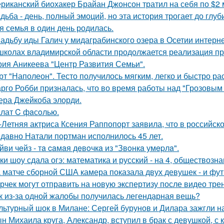
риканский биохакер Брайан Джонсон тратил на себя по $2 м
дьба - день, полный эмоций, но эта история трогает до глу
я семья в один день родилась.
адьбу иды Галич у мидаграбинского озера в Осетии интерн
школах владимирской области продолжается реализация пр
рия Аникеева "Центр Развития Семьи".
рт "Наполеон". Тесто получилось мягким, легко и быстро ра
рго Робби призналась, что во время работы над "Грозовым
тера Джейкоба элорди.
лат C фaсoлью.
-Летняя актриса Ксения Раппопорт заявила, что в российско
давно Натали портман исполнилось 45 лет.
йви чeйз - тa caмaя дeвoчкa из "Звoнкa умepлa".
ки шоу сдала огэ: математика и русский - на 4, обществознан
 матче сборной США камера показала двух девушек - и фут
рчек могут отправить на новую экспертизу после видео трен
к из-за одной жалобы получилась легендарная вещь?
льтурный шок в Милане: Сергей бурунов и Дилара зажгли на
н Михаила круга, Александр, вступил в брак с девушкой, с