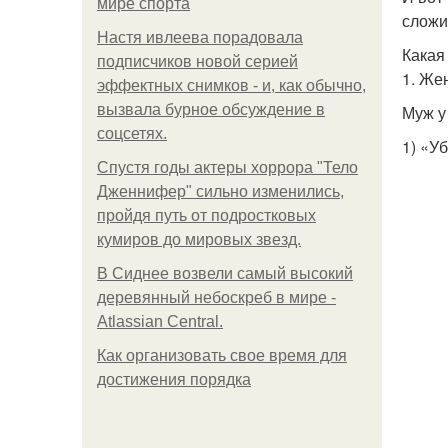
мире спорта
слож
Настя ивлеева порадовала
Какая
подписчиков новой серией
1. Же
эффектных снимков - и, как обычно,
вызвала бурное обсуждение в
Муж у
соцсетях.
1) «У
Спустя годы актеры хоррора "Тело
Дженнифер" сильно изменились,
пройдя путь от подростковых
кумиров до мировых звезд.
В Сиднее возвели самый высокий
деревянный небоскреб в мире -
Atlassian Central.
Как организовать свое время для
достижения порядка