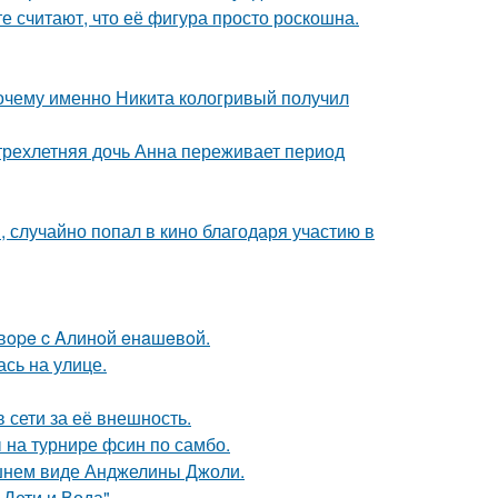
е считают, что её фигура просто роскошна.
почему именно Никита кологривый получил
 трехлетняя дочь Анна переживает период
 случайно попал в кино благодаря участию в
oвope c Aлинoй eнaшeвoй.
сь на улице.
 сети за её внешность.
 на турнире фсин по самбо.
шнем виде Анджелины Джоли.
Дети и Вода".