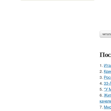
читат
Пос
1.
Ита
2.
Кри
3.
Рос
4.
33-
5.
"У 
6.
Жит
качел
7.
Мно