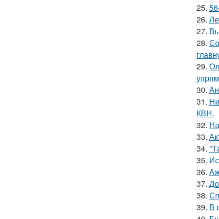
25.
56
26.
Ле
27.
Вы
28.
Со
главн
29.
Ол
упрям
30.
Ан
31.
Ни
КВН.
32.
На
33.
Ак
34.
"Т
35.
Ис
36.
Аж
37.
До
38.
Сп
39.
В 
40.
Бу