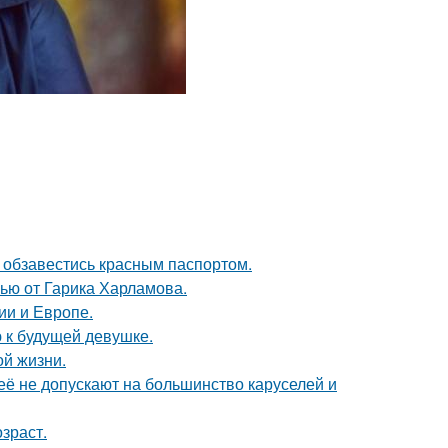
 обзавестись красным паспортом.
ью от Гарика Харламова.
ии и Европе.
 к будущей девушке.
ой жизни.
её не допускают на большинство каруселей и
зраст.