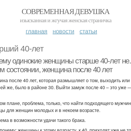
СОВРЕМЕННАЯ ДЕВУШКА
изысканная и жгучая женская страничка
главная
новости
статьи
рший 40-лет
ему одинокие женщины старше 40-лет не..
ом состоянии, женщина после 40 лет
на после 40 лет, которая размышляет о том, выходить или н
, ей же, было в районе 30. Выйти замуж после 40 – это уже 
том плане, проблема, только, что найти подходящего мужчину
цы для женщин молодых и в некоем возрасте.
ема в возможности удачи такого брака.
 почему: женщины к этому возрасту, к 40, приходят уже не 