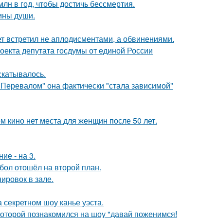
лн в год, чтобы достичь бессмертия.
бины души.
ет встретил не аплодисментами, а обвинениями.
оекта депутата госдумы от единой России
скатывалось.
 Перевалом" она фактически "стала зависимой"
м кино нет места для женщин после 50 лет.
ие - на 3.
бол отошёл на второй план.
ировок в зале.
 секретном шоу канье уэста.
 которой познакомился на шоу "давай поженимся!