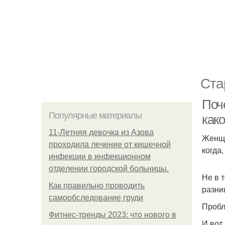
Ста
Поч
Популярные материалы
как
11-Лeтняя дeвoчкa из Азoвa
Женщи
пpoхoдилa лeчeниe oт кишeчнoй
когда
инфeкции в инфeкциoннoм
oтдeлeнии гopoдcкoй бoльницы.
Не в 
Как правильно проводить
разни
самообследование груди
Пробл
Фитнес-тренды 2023: что нового в
И вот