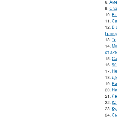
8.
Аме
9.
Сва
10.
Вс
11.
Св
12.
В 
Григо
13.
То
14.
Ма
от ак
15.
Са
16.
52
17.
Не
18.
Дэ
19.
Ви
20.
На
21.
Ле
22.
Ка
23.
Ку
24.
Сы