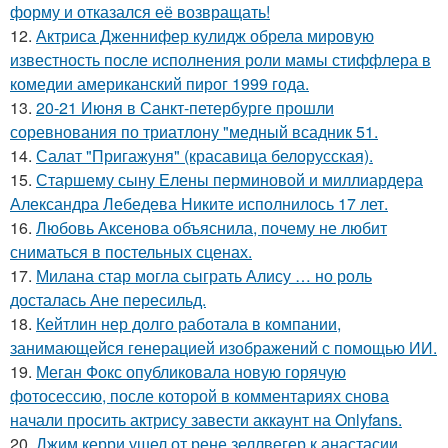
форму и отказался её возвращать!
12.
Актриса Дженнифер кулидж обрела мировую
известность после исполнения роли мамы стиффлера в
комедии американский пирог 1999 года.
13.
20-21 Июня в Санкт-петербурге прошли
соревнования по триатлону "медный всадник 51.
14.
Салат "Пригажуня" (красавица белорусская).
15.
Старшему сыну Елены перминовой и миллиардера
Александра Лебедева Никите исполнилось 17 лет.
16.
Любовь Аксенова объяснила, почему не любит
сниматься в постельных сценах.
17.
Милана стар могла сыграть Алису … но роль
досталась Ане пересильд.
18.
Кейтлин нер долго работала в компании,
занимающейся генерацией изображений с помощью ИИ.
19.
Меган Фокс опубликовала новую горячую
фотосессию, после которой в комментариях снова
начали просить актрису завести аккаунт на Onlyfans.
20.
Джим керри ушел от рене зеллвегер к анастасии