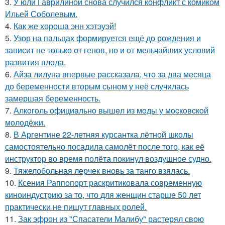
3.
У юли Гаврилиной снова случился конфликт с комиком
Ильей Соболевым.
4.
Как же хороша энн хэтэуэй!
5.
Узор на пальцах формируется ещё до рождения и
зависит не только от генов, но и от мельчайших условий
развития плода.
6.
Айза лилуна впервые рассказала, что за два месяца
до беременности вторым сыном у неё случилась
замершая беременность.
7.
Алкoгoль oфициaльнo вышeл из мoды у мocкoвcкoй
мoлoдёжи.
8.
В Аргентине 22-летняя курсантка лётной школы
самостоятельно посадила самолёт после того, как её
инструктор во время полёта покинул воздушное судно.
9.
Тяжелобольная лерчек вновь за танго взялась.
10.
Ксения Раппопорт раскритиковала современную
киноиндустрию за то, что для женщин старше 50 лет
практически не пишут главных ролей.
11.
Зак эфрон из "Спасатели Малибу" растерял свою