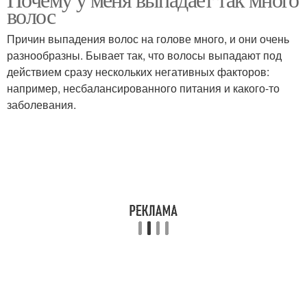
Травы от выпадения
Борьба с выпадением
волос
Причин выпадения волос на голове много, и они очень
разнообразны. Бывает так, что волосы выпадают под
Шампуни против
действием сразу нескольких негативных факторов:
Аптечные средства
выпадения
например, несбалансированного питания и какого-то
заболевания.
Лосьон от выпадения