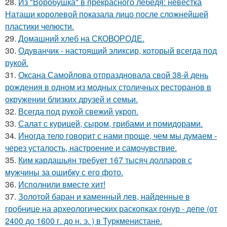
28.
Из "Воробушка" в прекрасного лебедя: невестка
Наташи королевой показала лицо после сложнейшей
пластики челюсти.
29.
Домашний хлеб на СКОВОРОДЕ.
30.
Одуванчик - настоящий эликсир, который всегда под
рукой.
31.
Оксана Самойлова отпраздновала свой 38-й день
рождения в одном из модных столичных ресторанов в
окружении близких друзей и семьи.
32.
Всегда под рукой свежий укроп.
33.
Салат с курицей, сыром, грибами и помидорами.
34.
Иногда тело говорит с нами проще, чем мы думаем -
через усталость, настроение и самочувствие.
35.
Ким кардашьян требует 167 тысяч долларов с
мужчины за ошибку с его фото.
36.
Исполнили вместе хит!
37.
Золотой баран и каменный лев, найденные в
гробнице на археологических раскопках гонур - депе (от
2400 до 1600 г. до н. э. ) в Туркменистане.