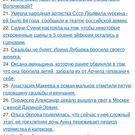
Волочковой?
21.
Умерла народная артистка Ссср Людмила чурсина -
ей было 84 года, сообщили в театре российской армии.
22.
Сидни Суини настояла на том, чтобы некоторые
откровенные сцены в 3 сезоне эйфории остались в
сценарии.
23.
Свадьбы не будет: Ирина Дубцова бросила своего
жениха.
24.
Оксана акиньшина, которую ранее обвиняли в том,
что она бросила детей, забрала их от Арчила геловани к
себе.
25.
Анастасия Макеева и роман мальков отметили пятую
годовщину свадьбы и венчания.
26.
Продюсер Александр цекало вышел в свет в Москве
с женой Дариной Эрвин.
27.
Ольга Орлова поделилась, что сейчас у неё сложный
этап: её трехлетняя дочь Анна переживает период
упрямства и капризов.