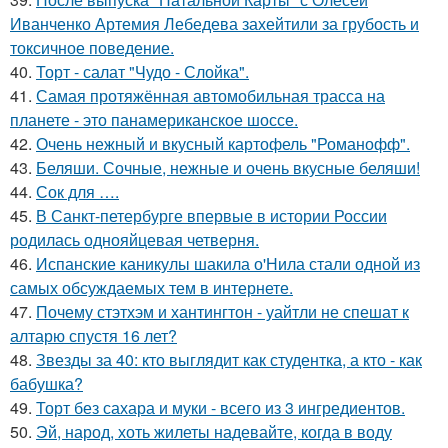
Иванченко Артемия Лебедева захейтили за грубость и
токсичное поведение.
40.
Торт - салат "Чудо - Слойка".
41.
Самая протяжённая автомобильная трасса на
планете - это панамериканское шоссе.
42.
Очень нежный и вкусный картофель "Романофф".
43.
Беляши. Сочные, нежные и очень вкусные беляши!
44.
Сок для ….
45.
В Санкт-петербурге впервые в истории России
родилась однояйцевая четверня.
46.
Испанские каникулы шакила о'Нила стали одной из
самых обсуждаемых тем в интернете.
47.
Почему стэтхэм и хантингтон - уайтли не спешат к
алтарю спустя 16 лет?
48.
Звезды за 40: кто выглядит как студентка, а кто - как
бабушка?
49.
Торт без сахара и муки - всего из 3 ингредиентов.
50.
Эй, народ, хоть жилеты надевайте, когда в воду