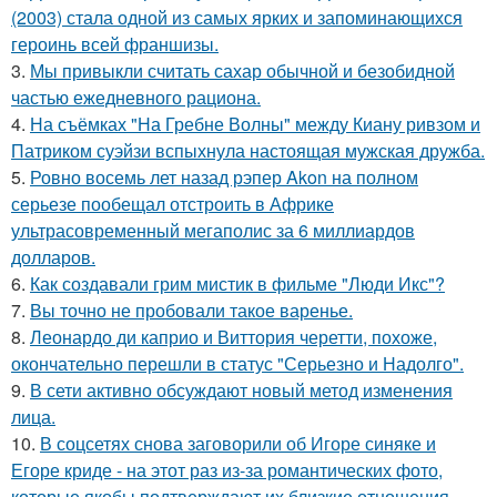
(2003) стала одной из самых ярких и запоминающихся
героинь всей франшизы.
3.
Мы привыкли считать сахар обычной и безобидной
частью ежедневного рациона.
4.
На съёмках "На Гребне Волны" между Киану ривзом и
Патриком суэйзи вспыхнула настоящая мужская дружба.
5.
Ровно восемь лет назад рэпер Akon на полном
серьезе пообещал отстроить в Африке
ультрасовременный мегаполис за 6 миллиардов
долларов.
6.
Как создавали грим мистик в фильме "Люди Икс"?
7.
Вы точно не пробовали такое варенье.
8.
Леонардо ди каприо и Виттория черетти, похоже,
окончательно перешли в статус "Серьезно и Надолго".
9.
В сети активно обсуждают новый метод изменения
лица.
10.
В соцсетях снова заговорили об Игоре синяке и
Егоре криде - на этот раз из-за романтических фото,
которые якобы подтверждают их близкие отношения.