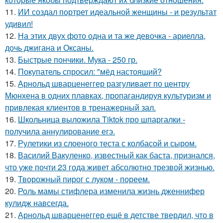
11.
ИИ создал портрет идеальной женщины - и результат
удивил!
12.
На этих двух фото одна и та же девочка - ариелла,
дочь джигана и Оксаны.
13.
Быстрые пончики. Мука - 250 гр.
14.
Покупатель спросил: "мёд настоящий?
15.
Арнольд шварценеггер разгуливает по центру
Мюнхена в одних плавках, пропагандируя культуризм и
привлекая клиентов в тренажерный зал.
16.
Школьница выложила Tiktok про шпаргалки -
получила аннулирование егэ.
17.
Рулетики из слоеного теста с колбасой и сыром.
18.
Василий Вакуленко, известный как баста, признался,
что уже почти 23 года живет абсолютно трезвой жизнью.
19.
Творожный пирог с луком - пореем.
20.
Роль мамы стифлера изменила жизнь дженнифер
кулидж навсегда.
21.
Арнольд шварценеггер ещё в детстве твердил, что в