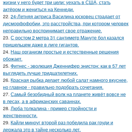
жизни у него будет три цели: уехать в США, стать
актёром и жениться на Кеннеди.
22.
24-Летняя актриса Василина юсковец страдает от
дисморфофобии, это расстройства, при котором человек
неправильно воспринимает свое отражение.
23.
С ростом 2 метра 31 сантиметр Мануте бол казался
пришельцем даже в лиге гигантов.
24.
Наш организм простые и естественные решения
обожает.
25.
Фитнес - эволюция Дженнифер энистон: как в 57 лет
выглядеть лучше тридцатилетних.
26.
Красная рыбка делает любой салат намного вкуснее,
но главное - правильно подобрать сочетания.
27.
Самый безобидный волк на планете живёт вовсе не
в лесах, а в африканских саваннах.
28.
Люба толкалина - пример стройности и
женственности.
29.
Кайли миноуг второй раз победила рак груди и
держала это в тайне несколько лет.