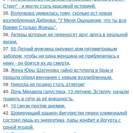
Стрит" - и могло стать красивой историей.
35.
Волочкова удивилась тому, сколько ест новая
возлюбленная Диброва: "У Меня Ощущение, что ты все
Время Столько Жрешь".
36.
Актеры которые не переносят друг друга в реальной
жизни.
37.
55-Летний мужчина окружил дом пятиметровым
забором, чтобы ни одна женщина не приблизилась к
нему - он боится их до смерти.
38.
Жена Юры Шатунова тайно вступила в брак и
прошла обряд венчания с новым возлюбленным.
39.
Никогда не поздно стать атлетом!
40.
Дочь Михаила галустяна, 13-летнюю Эстеллу, начали
травить в сети за её внешность.
41.
10 смузи против анемии.
42.
Шокирующий рацион фигуристки перед олимпиадой
состоял лишь из энергетика, пары конфет и йогурта с
одной ягодой.