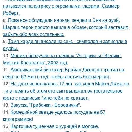
натыкался на актрису с огромными глазами, Саммер
Роберт.
8.
Пока все обсуждали наряды зендеи и Энн хэтэуэй,
Шарлиз терон просто вышла в образе, который заставил
забыть обо всех остальных.
9.
Тома харди выписали из секс - символов и записали в
скуфы.
10.
Моника беллуччи на съёмках "Астерикс и Обеликс:
Миссия Клеопатра", 2002 год.
11.
Американский биохакер Брайан Джонсон тратил на
себя по $2 млн в год, чтобы достичь бессмертия.
12.
На днях исполнилось 17 лет, как ушел Майкл Джексон
- и в память об этом его сын выложил оч трогательное
фото с подписью "мне тебя не хватает.
13.
Закуска "Грибочки - Боровички".
14.
Комедийной звезде удалось похудеть на 57
килограммов!
15.
Картошка тушенная с курицей в молоке.