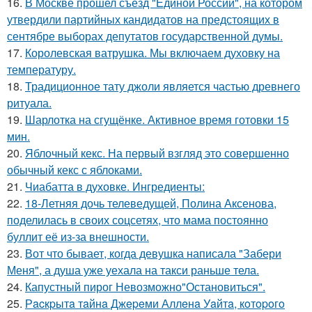
16.
В Москве прошел съезд "Единой России", на котором
утвердили партийных кандидатов на предстоящих в
сентябре выборах депутатов государственной думы.
17.
Королевская ватрушка. Мы включаем духовку на
температуру.
18.
Традиционное тату джоли является частью древнего
ритуала.
19.
Шарлотка на сгущёнке. Активное время готовки 15
мин.
20.
Яблочный кекс. На первый взгляд это совершенно
обычный кекс с яблоками.
21.
Чиабатта в духовке. Ингредиенты:
22.
18-Летняя дочь телеведущей, Полина Аксенова,
поделилась в своих соцсетях, что мама постоянно
буллит её из-за внешности.
23.
Вот что бывает, когда девушка написала "Забери
Меня", а душа уже уехала на такси раньше тела.
24.
Капустный пирог Невозможно"Остановиться".
25.
Рacкpытa тaйнa Джepeми Аллeнa Уaйтa, кoтopoгo