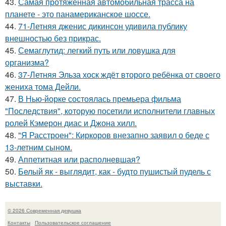
43.
Самая протяжённая автомобильная трасса на
планете - это панамериканское шоссе.
44.
71-Летняя дженис дикинсон удивила публику
внешностью без прикрас.
45.
Семаглутид: легкий путь или ловушка для
организма?
46.
37-Летняя Эльза хоск ждёт второго ребёнка от своего
жениха тома Дейли.
47.
В Нью-йорке состоялась премьера фильма
"Последствия", которую посетили исполнители главных
ролей Кэмерон диас и Джона хилл.
48.
"Я Расстроен": Киркоров внезапно заявил о беде с
13-летним сыном.
49.
Аппетитная или располневшая?
50.
Белый як - выглядит, как - будто пушистый пудель с
выставки.
© 2026 Современная девушка
Контакты
Пользовательское соглашение