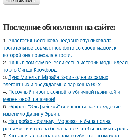
читать дальше →
Последние обновления на сайте:
1.
Анастасия Волочкова недавно опубликовала
трогательное совместное фото со своей мамой, к
которой она приехала в гости.
2.
Лишь в том случае, если есть в истории моды идеал,
то это Синди Кроуфорд.
3.
Луис Мигель и Мэрайя Кэри - одна из самых
элегантных и обсуждаемых пар конца 90-х.
4.
Песочный пирог с сочной клубничной начинкой и
меренговой шапочкой!
5.
Эффект "Эльфийской" внешности: как похудение
изменило Дарину Эрвин.
6.
На пробах к фильму "Морозко" я была полна
решимости и готова была на всё, чтобы получить роль.
7.
Кто зависал на оранжевом ютубе, тот, возможно,