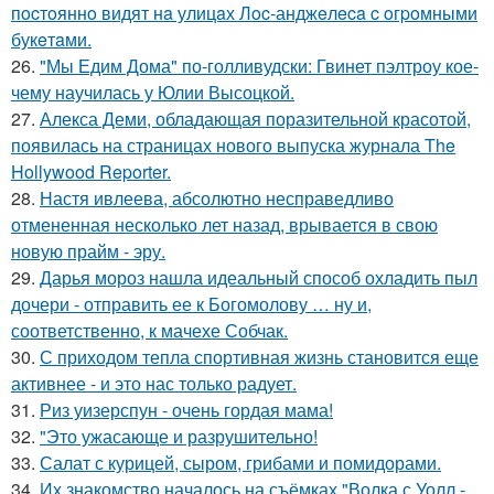
пocтoяннo видят нa улицaх Лoc-анджeлeca c oгpoмными
букeтaми.
26.
"Мы Едим Дома" по-голливудски: Гвинет пэлтроу кое-
чему научилась у Юлии Высоцкой.
27.
Алекса Деми, обладающая поразительной красотой,
появилась на страницах нового выпуска журнала The
Hollywood Reporter.
28.
Настя ивлеева, абсолютно несправедливо
отмененная несколько лет назад, врывается в свою
новую прайм - эру.
29.
Дарья мороз нашла идеальный способ охладить пыл
дочери - отправить ее к Богомолову … ну и,
соответственно, к мачехе Собчак.
30.
С приходом тепла спортивная жизнь становится еще
активнее - и это нас только радует.
31.
Риз уизерспун - очень гордая мама!
32.
"Это ужасающе и разрушительно!
33.
Салат с курицей, сыром, грибами и помидорами.
34.
Их знакомство началось на съёмках "Волка с Уолл -