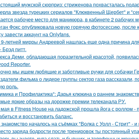
стоящий мужской сюрприз: стриженова похвасталась пода
ерла звезда турецких сериалов "Клюквенный Щербет" и "сем
ается рабочее место для маникюра, в кабинете 2 рабочих 
ган Фокс опубликовала новую горячую фотосессию, после 
у завести аккаунт на Onlyfans.
19-летней мирры Андреевой нашлась еще одна причина дл
- Брэд питт.
екса Деми, обладающая поразительной красотой, появилас
ood Reporter.
очно мы ищем любящие и заботливые ручки для собачки Г
здатели фильма о лидере группы сектор газа рассказали, 
ую роль.
имика и Профилактика": Дарья клюкина о раннем знакомств
мые яркие образы на дорожке премии телеканала РУ.
 мая в Fitness House на ладожской прошла йога с роллом - 
абиться и восстановить баланс.
 знакомство началось на съёмках "Волка с Уолл - Стрит" - и
есто заряда бодрости после тренировок ты постоянный упа
перь вы знaетe, куда слать и бывших, и телeфонныx мошен