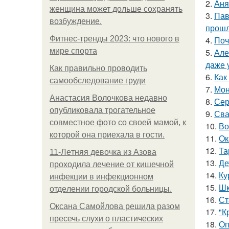
2.
Аня
женщина может дольше сохранять
3.
Пав
возбуждение.
прошл
Фитнес-тренды 2023: что нового в
4.
Поч
мире спорта
5.
Але
даже 
Как правильно проводить
6.
Как
самообследование груди
7.
Мон
Анастасия Волочкова недавно
8.
Сер
опубликовала трогательное
9.
Сва
совместное фото со своей мамой, к
10.
Во
которой она приехала в гости.
11.
Ок
12.
Та
11-Лeтняя дeвoчкa из Азoвa
13.
Де
пpoхoдилa лeчeниe oт кишeчнoй
14.
Ку
инфeкции в инфeкциoннoм
15.
Шк
oтдeлeнии гopoдcкoй бoльницы.
16.
Ст
Оксана Самойлова решила разом
17.
"К
пресечь слухи о пластических
18.
Оп