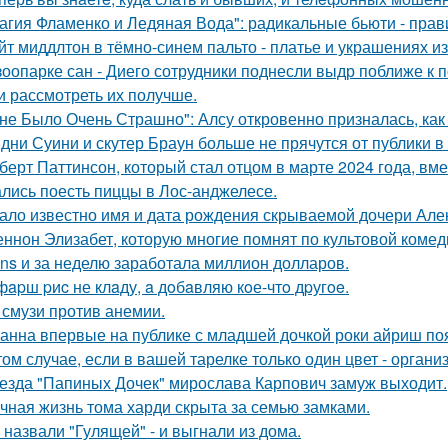
агия Фламенко и Ледяная Вода": радикальные бьюти - прав
йт миддлтон в тёмно-синем пальто - платье и украшениях и
зоопарке сан - Диего сотрудники поднесли выдр поближе к 
и рассмотреть их получше.
не Было Очень Страшно": Алсу откровенно призналась, как
дни Суини и скутер Браун больше не прячутся от публики в 
берт Паттинсон, который стал отцом в марте 2024 года, вм
лись поесть пиццы в Лос-анджелесе.
ало известно имя и дата рождения скрываемой дочери Але
ннон Элизабет, которую многие помнят по культовой комеди
ans и за неделю заработала миллион долларов.
фapш pиc не клaду, a дoбaвляю кoе-чтo дpугoe.
 смузи против анемии.
анна впервые на публике с младшей дочкой роки айриш по
том случае, если в вашей тарелке только один цвет - орга
езда "Папиных Дочек" мирослава Карпович замуж выходит.
чная жизнь тома харди скрыта за семью замками.
 назвали "Гулящей" - и выгнали из дома.