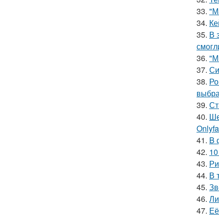
33.
"М
34.
Ке
35.
В 
смогл
36.
"М
37.
Си
38.
Ро
выбра
39.
Ст
40.
Ше
Onlyf
41.
B 
42.
10
43.
Ри
44.
В 
45.
Зв
46.
Ли
47.
Её