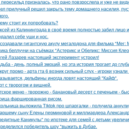
 пересильд призналась, что рано повзрослела и уже не види
ел прилучный решил закрыть тему домашнего насилия, пуст
ого.
ему стоит их попробовать?
ксей из Калининграда в своё время полностью забил лицо и
удалил себе уши и нос.
 создавали гигантскую акулу мегалодона для фильма "Мег:
ика беллуччи на съёмках "Астерикс и Обеликс: Миссия Клеоп
гей Лазарев настоящий эксперимент устроил!
дьба - день, полный эмоций, но эта история трогает до глу
круг промо - арта гта 6 возник сильный слух - игроки узнал
азывается, дельфины иногда ловят настоящий "Кайф".
рт с творогом и вишней.
тское меню - творожно - банановый десерт с печеньем - быс
рица фаршированная рисом.
ольница выложила Tiktok про шпаргалки - получила аннули
аршему сыну Елены перминовой и миллиардера Александра
редитные Каникулы" по ипотеке для семей с детьми увеличи
ределился победитель шоу "выжить в Дубае.