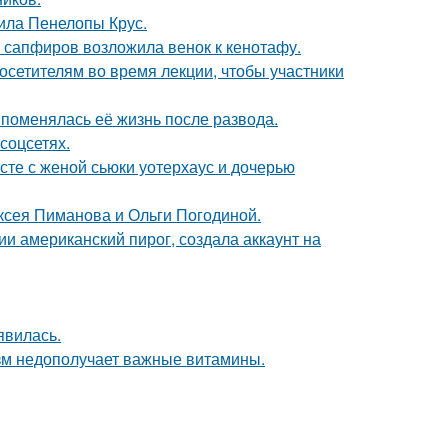
ила Пенелопы Крус.
з сапфиров возложила венок к кенотафу.
посетителям во время лекции, чтобы участники
 поменялась её жизнь после развода.
соцсетях.
есте с женой сьюки уотерхаус и дочерью
ксея Пиманова и Ольги Погодиной.
и американский пирог, создала аккаунт на
явилась.
низм недополучает важные витамины.