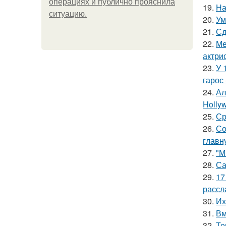
операциях и публично прояснила
19.
На
ситуацию.
20.
Ум
21.
Сд
22.
Ме
актрис
23.
У 
гарос 
24.
Ал
Hollyw
25.
Ср
26.
Со
главн
27.
"М
28.
Са
29.
17
рассл
30.
Их
31.
Вм
32.
Те