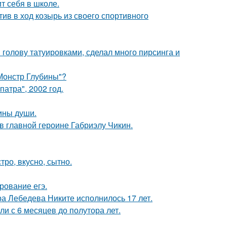
т себя в школе.
ив в ход козырь из своего спортивного
 голову татуировками, сделал много пирсинга и
 Монстр Глубины"?
атра", 2002 год.
бины души.
и в главной героине Габриэлу Чикин.
тро, вкусно, сытно.
рование егэ.
 Лебедева Никите исполнилось 17 лет.
ли с 6 месяцев до полутора лет.