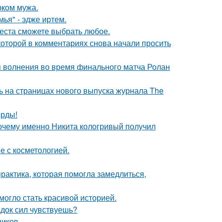
рком мужа.
ья" - эдже иртем.
места сможете выбрать любое.
которой в комментариях снова начали просить
я волнения во время финального матча Ролан
ь на страницах нового выпуска журнала The
ерды!
почему именно Никита кологривый получил
е с косметологией.
практика, которая помогла замедлиться,
 могло стать красивой историей.
док сил чувствуешь?
ников.